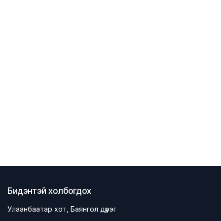
Бидэнтэй холбогдох
Улаанбаатар хот, Баянгол дүүрэг