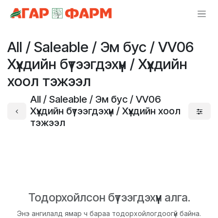
Skip to Content
All / Saleable / Эм бус / VV06
Хүүхдийн бүтээгдэхүүн / Хүүхдийн
хоол тэжээл
All / Saleable / Эм бус / VV06
Хүүхдийн бүтээгдэхүүн / Хүүхдийн хоол
тэжээл
Тодорхойлсон бүтээгдэхүүн алга.
Энэ ангилалд ямар ч бараа тодорхойлогдоогүй байна.