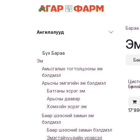
Skip to Content
АНГИЛАЛ
Бараа
Ангилалууд
Эм
Бүх Бараа
Бө
Эм
Амьсгалын тогтолцооны эм
бэлдмэл
Цист
Арьсны эмгэгийн эм бэлдмэл
Бөөрн
Батганы эсрэг эм
Арьсны даавар
Хомхойн эсрэг эм
17'8
Бөөр шээсний замын эм
бэлдмэл
Бөөр шээсний замын бэлдмэл
Эмэгтэйчүүдийн үрэвсэл