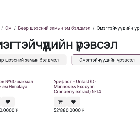
ХҮҮХЭД
ГОО САЙХАН
ЭРДЭС, ВИТАМИН
ЭМИЙН БҮТЭЭГДЭ
Эм
Бөөр шээсний замын эм бэлдмэл
Эмэгтэйчүүдийн үр
эгтэйчүүдийн үрэвсэл
өр шээсний замын бэлдмэл
Эмэгтэйчүүдийн үрэвсэл
он №60 шахмал
Урифаст - Urifast (D-
ий эм Himalaya
Mannose& Exocyan
Cranberry extract) №14
90.0000
₮
52'880.0000
₮