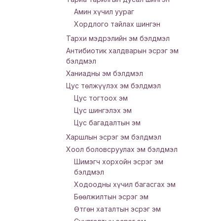
Амин хүчил уураг
Хордлого тайлах шингэн
Тархи мэдрэлийн эм бэлдмэл
Антибиотик халдварын эсрэг эм
бэлдмэл
Ханиадны эм бэлдмэл
Цус төлжүүлэх эм бэлдмэл
Цус тогтоох эм
Цус шингэлэх эм
Цус багадалтын эм
Харшлын эсрэг эм бэлдмэл
Хоол боловсруулах эм бэлдмэл
Шимэгч хорхойн эсрэг эм
бэлдмэл
Ходоодны хүчил багасгах эм
Бөөлжилтын эсрэг эм
Өтгөн хаталтын эсрэг эм