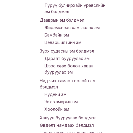
Түрүү булчирхайн үрэвслийн
эм бэлдмэл
Дааврын эм бэлдмэл
Жирэмснээс хамгаалах эм
Бамбайн эм
Цэвэршилтийн эм
Зүрх судасны эм бэлдмэл
Даралт бууруулах эм
Шээс хөөх болон хаван
бууруулах эм
Нүд чих хамар хоолойн эм
бэлдмэл
Нүдний эм
Чих хамарын эм
Хоолойн эм
Халуун бууруулах бэлдмэл
Өвдөлт намдаах бэлдмэл
Тариа тарилгын дусал шингэн