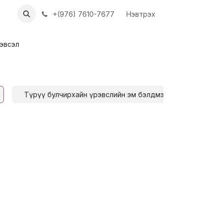
ХҮҮН
АЖЛЫН БАЙРУУД
+(976) 7610-7677
Нэвтрэх
эвсэл
Түрүү булчирхайн үрэвслийн эм бэлдмэл