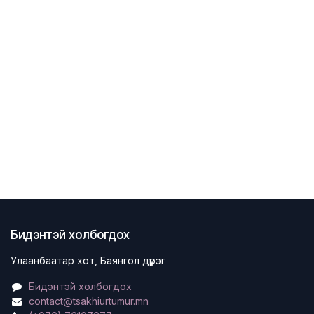
Бидэнтэй холбогдох
Улаанбаатар хот, Баянгол дүүрэг
Бидэнтэй холбогдох
contact@tsakhiurtumur.mn