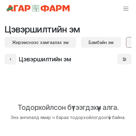
Skip to Content
Цэвэршилтийн эм
Жирэмснээс хамгаалах эм
Бамбайн эм
Цэвэршилтийн эм
Тодорхойлсон бүтээгдэхүүн алга.
Энэ ангилалд ямар ч бараа тодорхойлогдоогүй байна.