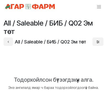
Skip to Content
All / Saleable / БИБ / Q02 Эм
төст
All / Saleable / БИБ / Q02 Эм төст
Тодорхойлсон бүтээгдэхүүн алга.
Энэ ангилалд ямар ч бараа тодорхойлогдоогүй байна.