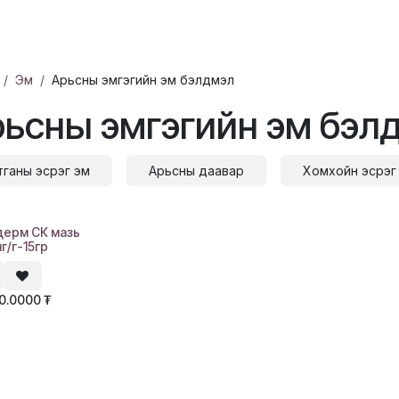
ХҮҮХЭД
ГОО САЙХАН
ЭРДЭС, ВИТАМИН
ЭМИЙН БҮТЭЭГДЭ
Эм
Арьсны эмгэгийн эм бэлдмэл
ьсны эмгэгийн эм бэл
тганы эсрэг эм
Арьсны даавар
Хомхойн эсрэг
дерм СК мазь
г/г-15гр
90.0000
₮