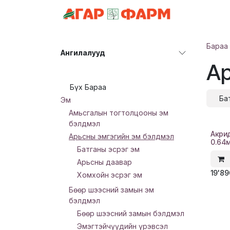
Skip to Content
АНГИЛАЛ
Бараа
Ангилалууд
Ар
Бүх Бараа
Ба
Эм
Амьсгалын тогтолцооны эм
бэлдмэл
Акри
Арьсны эмгэгийн эм бэлдмэл
0.64м
Батганы эсрэг эм
Арьсны даавар
19'8
Хомхойн эсрэг эм
Бөөр шээсний замын эм
бэлдмэл
Бөөр шээсний замын бэлдмэл
Эмэгтэйчүүдийн үрэвсэл