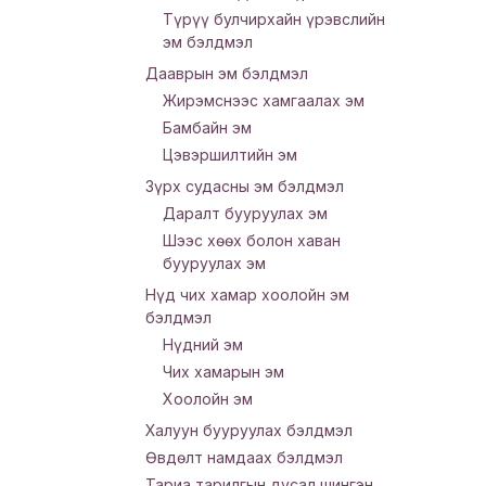
Түрүү булчирхайн үрэвслийн
эм бэлдмэл
Дааврын эм бэлдмэл
Жирэмснээс хамгаалах эм
Бамбайн эм
Цэвэршилтийн эм
Зүрх судасны эм бэлдмэл
Даралт бууруулах эм
Шээс хөөх болон хаван
бууруулах эм
Нүд чих хамар хоолойн эм
бэлдмэл
Нүдний эм
Чих хамарын эм
Хоолойн эм
Халуун бууруулах бэлдмэл
Өвдөлт намдаах бэлдмэл
Тариа тарилгын дусал шингэн