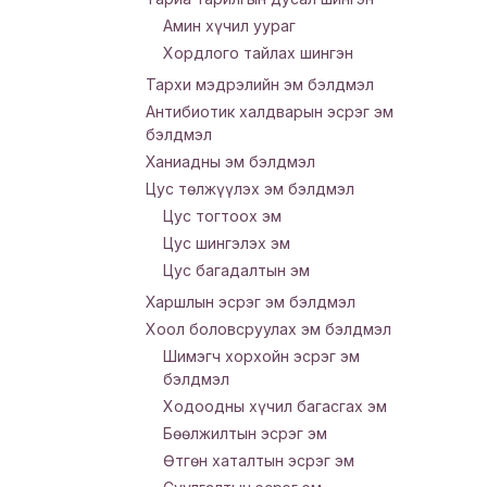
Амин хүчил уураг
Хордлого тайлах шингэн
Тархи мэдрэлийн эм бэлдмэл
Антибиотик халдварын эсрэг эм
бэлдмэл
Ханиадны эм бэлдмэл
Цус төлжүүлэх эм бэлдмэл
Цус тогтоох эм
Цус шингэлэх эм
Цус багадалтын эм
Харшлын эсрэг эм бэлдмэл
Хоол боловсруулах эм бэлдмэл
Шимэгч хорхойн эсрэг эм
бэлдмэл
Ходоодны хүчил багасгах эм
Бөөлжилтын эсрэг эм
Өтгөн хаталтын эсрэг эм