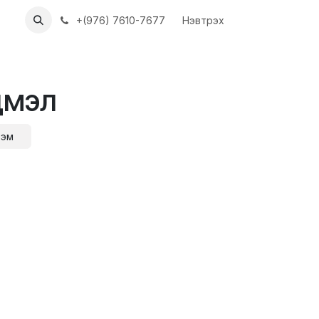
ХҮҮН
АЖЛЫН БАЙРУУД
+(976) 7610-7677
Нэвтрэх
дмэл
 эм