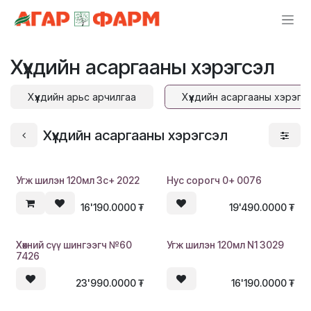
Skip to Content
Хүүхдийн асаргааны хэрэгсэл
Хүүхдийн арьс арчилгаа
Хүүхдийн асаргааны хэрэгс
Хүүхдийн асаргааны хэрэгсэл
Угж шилэн 120мл 3с+ 2022
Нус сорогч 0+ 0076
16'190.0000
₮
19'490.0000
₮
Хөхний сүү шингээгч №60
Угж шилэн 120мл N1 3029
7426
23'990.0000
₮
16'190.0000
₮