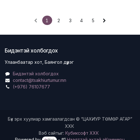
1
2
3
4
5
Бидэнтэй холбогдох
Улаанбаатар хот, Баянгол дүүрэг
Бидэнтэй холбогдох
contact@tsakhiurtumur.mn
(+976) 76107677
Бүх эрх хуулиар хамгаалагдсан © “ЦАХИУР ТӨМӨР АГАР”
ХХК
Вэб сайтыг:
Кубиксофт ХХК
Powered by
- #1
Нээлттэй эхтэй эКоммерц