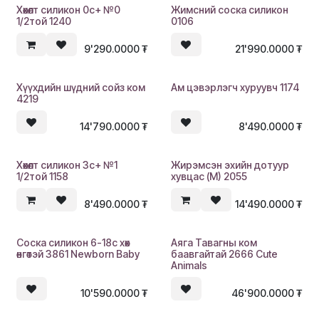
Хөхөлт силикон 0с+ №0
Жимсний соска силикон
1/2той 1240
0106
9'290.0000
₮
21'990.0000
₮
Хүүхдийн шүдний сойз ком
Ам цэвэрлэгч хуруувч 1174
4219
14'790.0000
₮
8'490.0000
₮
Хөхөлт силикон 3с+ №1
Жирэмсэн эхийн дотуур
1/2той 1158
хувцас (M) 2055
8'490.0000
₮
14'490.0000
₮
Соска силикон 6-18с хөх
Аяга Тавагны ком
өнгөтэй 3861 Newborn Baby
баавгайтай 2666 Cute
Animals
10'590.0000
₮
46'900.0000
₮