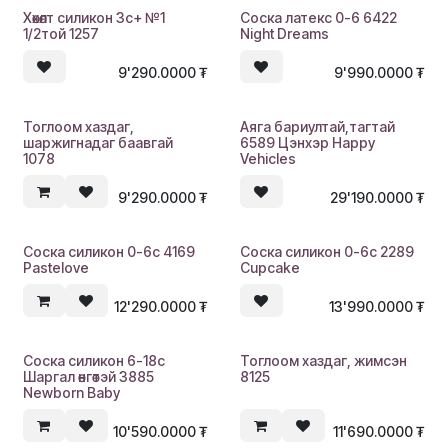
Хөхөлт силикон 3с+ №1
Соска латекс 0-6 6422
1/2той 1257
Night Dreams
9'290.0000
₮
9'990.0000
₮
Тоглоом хаздаг,
Аяга бариултай,тагтай
шаржигнадаг баавгай
6589 Цэнхэр Happy
1078
Vehicles
9'290.0000
₮
29'190.0000
₮
Соска силикон 0-6с 4169
Соска силикон 0-6с 2289
Pastelove
Cupcake
12'290.0000
₮
13'990.0000
₮
Соска силикон 6-18с
Тоглоом хаздаг, жимсэн
Шаргал өнгөтэй 3885
8125
Newborn Baby
10'590.0000
₮
11'690.0000
₮