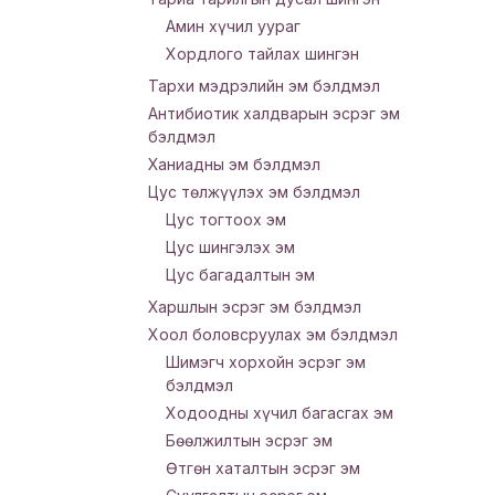
Амин хүчил уураг
Хордлого тайлах шингэн
Тархи мэдрэлийн эм бэлдмэл
Антибиотик халдварын эсрэг эм
бэлдмэл
Ханиадны эм бэлдмэл
Цус төлжүүлэх эм бэлдмэл
Цус тогтоох эм
Цус шингэлэх эм
Цус багадалтын эм
Харшлын эсрэг эм бэлдмэл
Хоол боловсруулах эм бэлдмэл
Шимэгч хорхойн эсрэг эм
бэлдмэл
Ходоодны хүчил багасгах эм
Бөөлжилтын эсрэг эм
Өтгөн хаталтын эсрэг эм