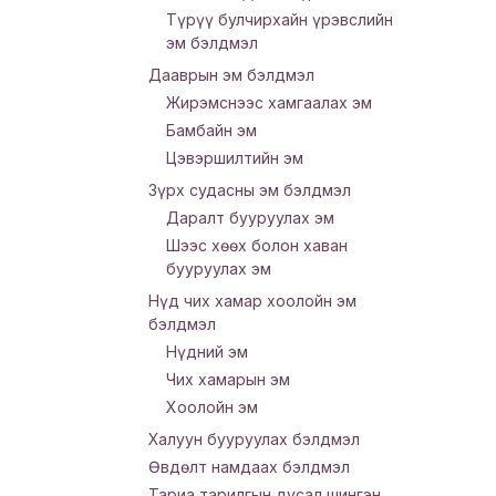
Түрүү булчирхайн үрэвслийн
эм бэлдмэл
Дааврын эм бэлдмэл
Жирэмснээс хамгаалах эм
Бамбайн эм
Цэвэршилтийн эм
Зүрх судасны эм бэлдмэл
Даралт бууруулах эм
Шээс хөөх болон хаван
бууруулах эм
Нүд чих хамар хоолойн эм
бэлдмэл
Нүдний эм
Чих хамарын эм
Хоолойн эм
Халуун бууруулах бэлдмэл
Өвдөлт намдаах бэлдмэл
Тариа тарилгын дусал шингэн