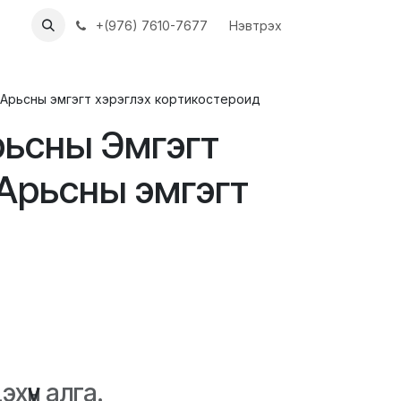
ХҮҮН
АЖЛЫН БАЙРУУД
+(976) 7610-7677
Нэвтрэх
07 Арьсны эмгэгт хэрэглэх кортикостероид
Арьсны Эмгэгт
7 Арьсны эмгэгт
хүүн алга.