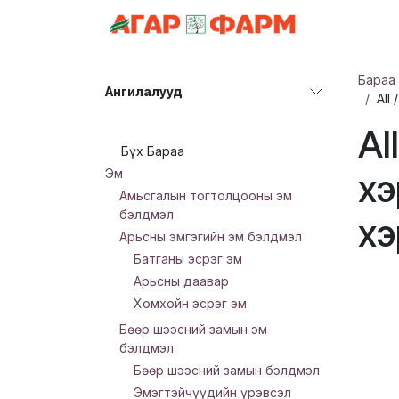
Skip to Content
АНГИЛАЛ
Бараа
Ангилалууд
All
Al
Бүх Бараа
Эм
хэ
Амьсгалын тогтолцооны эм
бэлдмэл
хэ
Арьсны эмгэгийн эм бэлдмэл
Батганы эсрэг эм
Арьсны даавар
Хомхойн эсрэг эм
Бөөр шээсний замын эм
бэлдмэл
Бөөр шээсний замын бэлдмэл
Эмэгтэйчүүдийн үрэвсэл