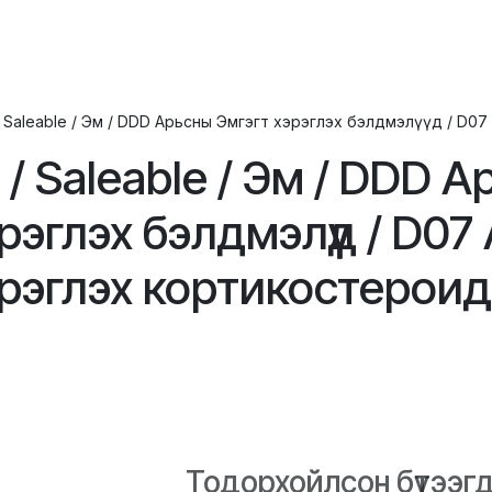
ХҮҮХЭД
ГОО САЙХАН
ЭРДЭС, ВИТАМИН
ЭМИЙН БҮТЭЭГДЭ
 / Saleable / Эм / DDD Арьсны Эмгэгт хэрэглэх бэлдмэлүүд / D
l / Saleable / Эм / DDD 
рэглэх бэлдмэлүүд / D0
рэглэх кортикостероид
Тодорхойлсон бүтээгдэ