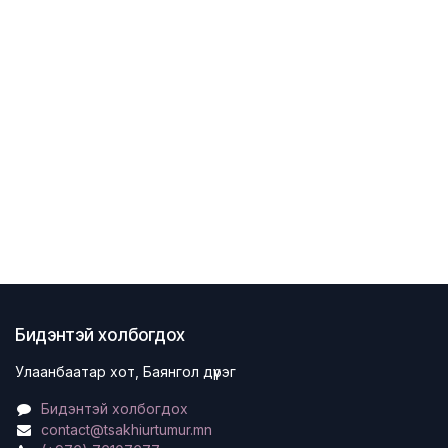
Бидэнтэй холбогдох
Улаанбаатар хот, Баянгол дүүрэг
Бидэнтэй холбогдох
contact@tsakhiurtumur.mn