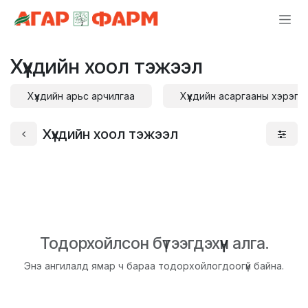
Skip to Content
Хүүхдийн хоол тэжээл
Хүүхдийн арьс арчилгаа
Хүүхдийн асаргааны хэрэгс
Хүүхдийн хоол тэжээл
Тодорхойлсон бүтээгдэхүүн алга.
Энэ ангилалд ямар ч бараа тодорхойлогдоогүй байна.