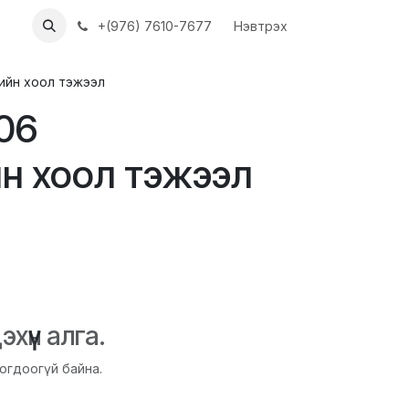
ХҮҮН
АЖЛЫН БАЙРУУД
+(976) 7610-7677
Нэвтрэх
дийн хоол тэжээл
V06
дийн хоол тэжээл
хүүн алга.
огдоогүй байна.