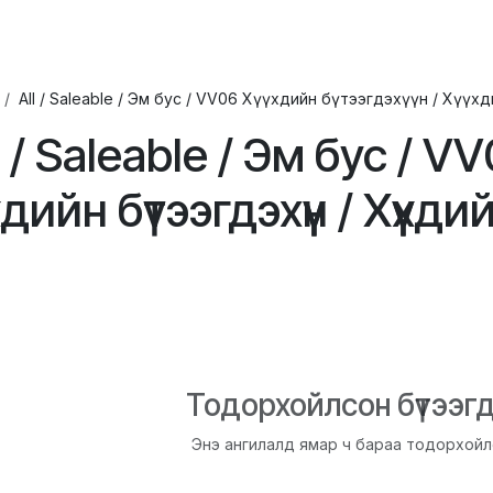
ХҮҮХЭД
ГОО САЙХАН
ЭРДЭС, ВИТАМИН
ЭМИЙН БҮТЭЭГДЭ
All / Saleable / Эм бус / VV06 Хүүхдийн бүтээгдэхүүн / Хүүх
l / Saleable / Эм бус / V
үхдийн бүтээгдэхүүн / Хүүх
Тодорхойлсон бүтээгдэ
Энэ ангилалд ямар ч бараа тодорхойл