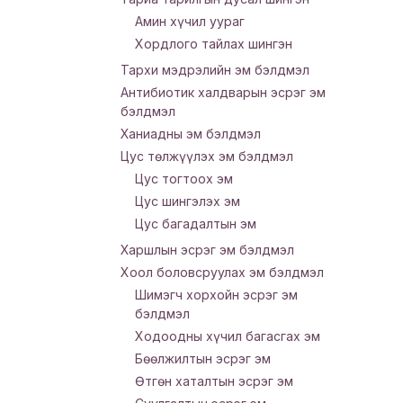
Амин хүчил уураг
Хордлого тайлах шингэн
Тархи мэдрэлийн эм бэлдмэл
Антибиотик халдварын эсрэг эм
бэлдмэл
Ханиадны эм бэлдмэл
Цус төлжүүлэх эм бэлдмэл
Цус тогтоох эм
Цус шингэлэх эм
Цус багадалтын эм
Харшлын эсрэг эм бэлдмэл
Хоол боловсруулах эм бэлдмэл
Шимэгч хорхойн эсрэг эм
бэлдмэл
Ходоодны хүчил багасгах эм
Бөөлжилтын эсрэг эм
Өтгөн хаталтын эсрэг эм