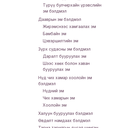
Түрүү булчирхайн үрэвслийн
эм бэлдмэл
Дааврын эм бэлдмэл
Жирэмснээс хамгаалах эм
Бамбайн эм
Цэвэршилтийн эм
Зүрх судасны эм бэлдмэл
Даралт бууруулах эм
Шээс хөөх болон хаван
бууруулах эм
Нүд чих хамар хоолойн эм
бэлдмэл
Нүдний эм
Чих хамарын эм
Хоолойн эм
Халуун бууруулах бэлдмэл
Өвдөлт намдаах бэлдмэл
Тариа тарилгын дусал шингэн