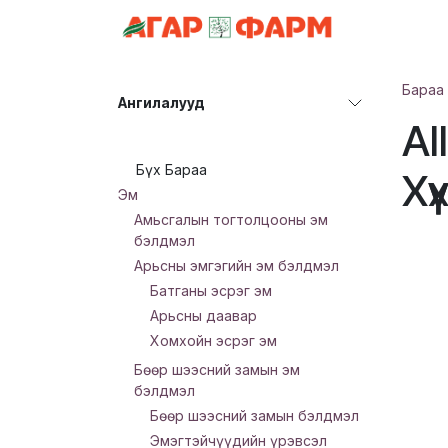
Skip to Content
АНГИЛАЛ
Бараа
Ангилалууд
Al
Бүх Бараа
Хү
Эм
Амьсгалын тогтолцооны эм
бэлдмэл
Арьсны эмгэгийн эм бэлдмэл
Батганы эсрэг эм
Арьсны даавар
Хомхойн эсрэг эм
Бөөр шээсний замын эм
бэлдмэл
Бөөр шээсний замын бэлдмэл
Эмэгтэйчүүдийн үрэвсэл