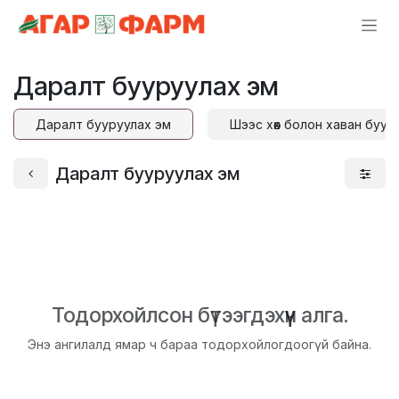
Skip to Content
Даралт бууруулах эм
Даралт бууруулах эм
Шээс хөөх болон хаван буур
Даралт бууруулах эм
Тодорхойлсон бүтээгдэхүүн алга.
Энэ ангилалд ямар ч бараа тодорхойлогдоогүй байна.