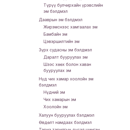
Түрүү булчирхайн үрэвслийн
эм бэлдмэл
Дааврын эм бэлдмэл
Жирэмснээс хамгаалах эм
Бамбайн эм
Цэвэршилтийн эм
Зүрх судасны эм бэлдмэл
Даралт бууруулах эм
Шээс хөөх болон хаван
бууруулах эм
Нүд чих хамар хоолойн эм
бэлдмэл
Нүдний эм
Чих хамарын эм
Хоолойн эм
Халуун бууруулах бэлдмэл
Өвдөлт намдаах бэлдмэл
Тариа тарилгын дусал шингэн