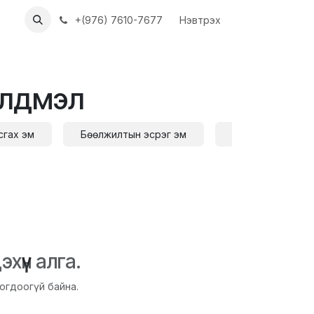
ХҮҮН
АЖЛЫН БАЙРУУД
+(976) 7610-7677
Нэвтрэх
элдмэл
сгах эм
Бөөлжилтын эсрэг эм
Өтгөн хаталтын 
хүүн алга.
огдоогүй байна.