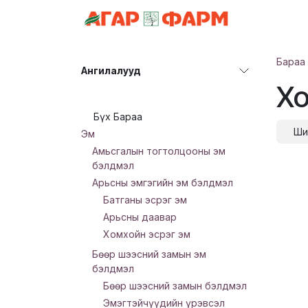
Skip to Content
АНГИЛАЛ
Бараа
Ангилалууд
Хо
Бүх Бараа
Ши
Эм
Амьсгалын тогтолцооны эм
бэлдмэл
Арьсны эмгэгийн эм бэлдмэл
Батганы эсрэг эм
Арьсны даавар
Хомхойн эсрэг эм
Бөөр шээсний замын эм
бэлдмэл
Бөөр шээсний замын бэлдмэл
Эмэгтэйчүүдийн үрэвсэл