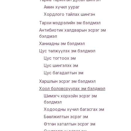
Амин хүчил уураг
Хордлого тайлах шингэн
Тархи мэдрэлийн эм бэлдмэл
Антибиотик халдварын эсрэг эм
бэлдмэл
Ханиадны эм бэлдмэл
Цус төлжүүлэх эм бэлдмэл
Цус тогтоох эм
Цус шингэлэх эм
Цус багадалтын эм
Харшлын эсрэг эм бэлдмэл
Хоол боловсруулах эм бэлдмэл
Шимэгч хорхойн эсрэг эм
бэлдмэл
Ходоодны хүчил багасгах эм
Бөөлжилтын эсрэг эм
Өтгөн хаталтын эсрэг эм