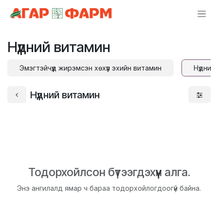
Skip to Content
Нүдний витамин
Эмэгтэйчүүд жирэмсэн хөхүүл эхийн витамин
Нүдний
Нүдний витамин
Тодорхойлсон бүтээгдэхүүн алга.
Энэ ангилалд ямар ч бараа тодорхойлогдоогүй байна.