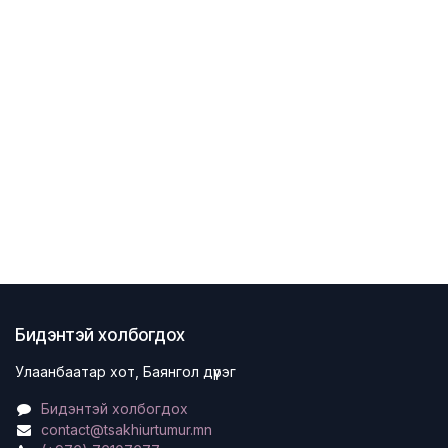
Бидэнтэй холбогдох
Улаанбаатар хот, Баянгол дүүрэг
Бидэнтэй холбогдох
contact@tsakhiurtumur.mn