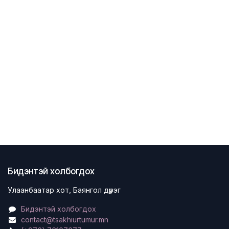
Бидэнтэй холбогдох
Улаанбаатар хот, Баянгол дүүрэг
Бидэнтэй холбогдох
contact@tsakhiurtumur.mn