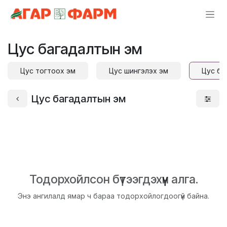
Skip to Content
Цус багадалтын эм
Цус тогтоох эм
Цус шингэлэх эм
Цус ба
Цус багадалтын эм
Тодорхойлсон бүтээгдэхүүн алга.
Энэ ангилалд ямар ч бараа тодорхойлогдоогүй байна.