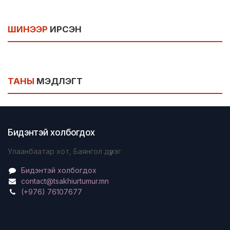
ШИНЭЭР
ИРСЭН
ТАНЫ
МЭДЛЭГТ
Бидэнтэй холбогдох
Улаанбаатар хот, Баянгол дүүрэг
Бидэнтэй холбогдох
contact@tsakhiurtumur.mn
(+976) 76107677