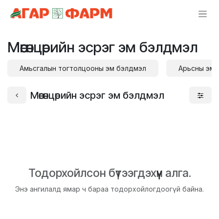
Skip to Content
Мөөгөнцөрийн эсрэг эм бэлдмэл
Амьсгалын тогтолцооны эм бэлдмэл
Арьсны эмг
Мөөгөнцөрийн эсрэг эм бэлдмэл
Тодорхойлсон бүтээгдэхүүн алга.
Энэ ангилалд ямар ч бараа тодорхойлогдоогүй байна.