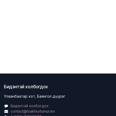
Бидэнтэй холбогдох
Улаанбаатар хот, Баянгол дүүрэг
Бидэнтэй холбогдох
contact@tsakhiurtumur.mn