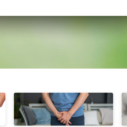
ХҮҮХЭД
ГОО САЙХАН
ЭРДЭС, ВИТАМИН
ЭМИЙН БҮТЭЭГДЭ