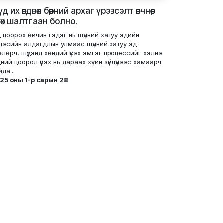
д их өвдвөл бөөрний архаг үрэвсэлт өвчнөөр
дөх шалтгаан болно.
д цоорох өвчин гэдэг нь шүдний хатуу эдийн
дэсийн алдагдлын улмаас шүдний хатуу эд
өлөрч, шүдэнд хөндий үүсэх эмгэг процессийг хэлнэ.
дний цоорол үүсэх нь дараах хүчин зүйлүүдээс хамаарч
да...
25 оны 1-р сарын 28