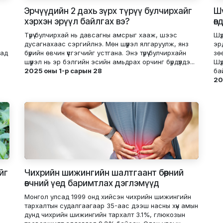
Эрчүүдийн 2 дахь зүрх түрүү булчирхайг
Шү
хэрхэн эрүүл байлгах вэ?
өв
Түрүү булчирхай нь давсагны амсрыг хааж, шээс
Шү
дусагнахаас сэргийлнэ. Мөн шүүрэл ялгаруулж, янз
эр
аад
бүрийн өвчин үүсгэгчийг устгана. Энэ түрүү булчирхайн
зө
шүүрэл нь эр бэлгийн эсийн амьдрах орчинг бүрдүүлдэ...
Шү
2025 оны 1-р сарын 28
бай
20
йг
Чихрийн шижингийн шалтгаант бөөрний
өвчний үед баримтлах дэглэмүүд
Монгол улсад 1999 онд хийсэн чихрийн шижингийн
тархалтын судалгаагаар 35-аас дээш насны хүн амын
дунд чихрийн шижингийн тархалт 3.1%, глюкозын