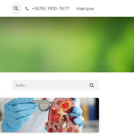
ХҮҮН
АЖЛЫН БАЙРУУД
+(976) 7610-7677
Нэвтрэх