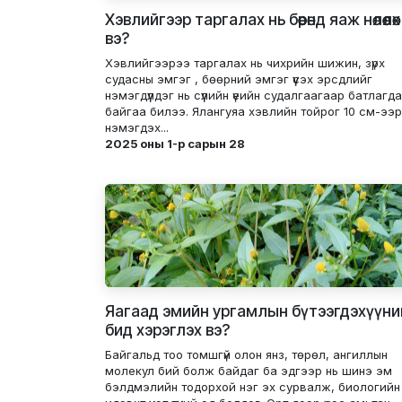
Хэвлийгээр таргалах нь бөөрөнд яаж нөлөөлөх
вэ?
Хэвлийгээрээ таргалах нь чихрийн шижин, зүрх
судасны эмгэг , бөөрний эмгэг үүсэх эрсдлийг
нэмэгдүүлдэг нь сүүлийн үеийн судалгаагаар батлагд
байгаа билээ. Ялангуяа хэвлийн тойрог 10 см-ээр
нэмэгдэх...
2025 оны 1-р сарын 28
Яагаад эмийн ургамлын бүтээгдэхүүни
бид хэрэглэх вэ?
Байгальд тоо томшгүй олон янз, төрөл, ангиллын
молекул бий болж байдаг ба эдгээр нь шинэ эм
бэлдмэлийн тодорхой нэг эх сурвалж, биологийн