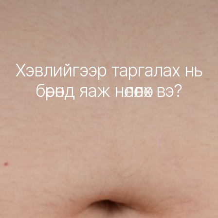
Хэвлийгээр таргалах нь
бөөрөнд яаж нөлөөлөх вэ?