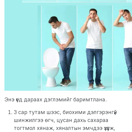
Энэ үед дараах дэглэмийг баримтлана.
3 сар тутам шээс, биохими дэлгэрэнгүй
шинжилгээ өгч, цусан дахь сахараа
тогтмол хянаж, хяналтын эмчдээ үзүүлж,