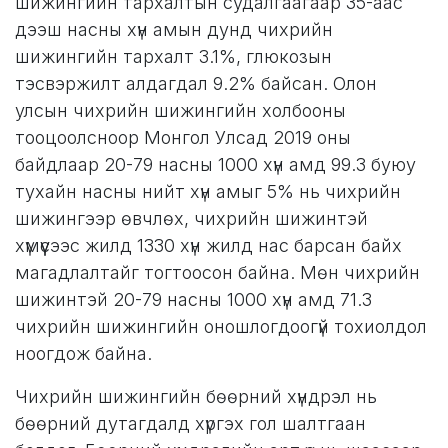
шижингийн тархалтын судалгаагаар 35-аас
дээш насны хүн амын дунд чихрийн
шижингийн тархалт 3.1%, глюкозын
тэсвэржилт алдагдал 9.2% байсан. Олон
улсын чихрийн шижингийн холбооны
тооцоолсноор Монгол Улсад 2019 оны
байдлаар 20-79 насны 1000 хүн амд 99.3 буюу
тухайн насны нийт хүн амыг 5% нь чихрийн
шижингээр өвчлөх, чихрийн шижинтэй
хүмүүсээс жилд 1330 хүн жилд нас барсан байх
магадлалтайг тогтоосон байна. Мөн чихрийн
шижинтэй 20-79 насны 1000 хүн амд 71.3
чихрийн шижингийн оношлогдоогүй тохиолдол
ноогдож байна.
Чихрийн шижингийн бөөрний хүндрэл нь
бөөрний дутагдалд хүргэх гол шалтгаан