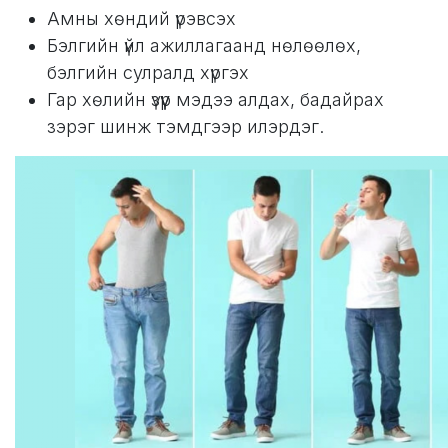
Амны хөндий үрэвсэх
Бэлгийн үйл ажиллагаанд нөлөөлөх,
бэлгийн сулралд хүргэх
Гар хөлийн үзүүр мэдээ алдах, бадайрах
зэрэг шинж тэмдгээр илэрдэг.