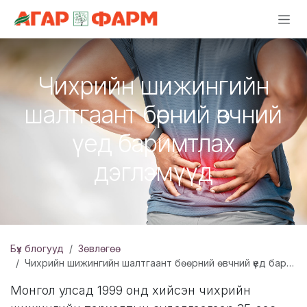
Skip to Content
Чихрийн шижингийн
шалтгаант бөөрний өвчний
үед баримтлах
дэглэмүүд
Бүх блогууд
Зөвлөгөө
Чихрийн шижингийн шалтгаант бөөрний өвчний үед баримтлах дэглэмүүд
Монгол улсад 1999 онд хийсэн чихрийн