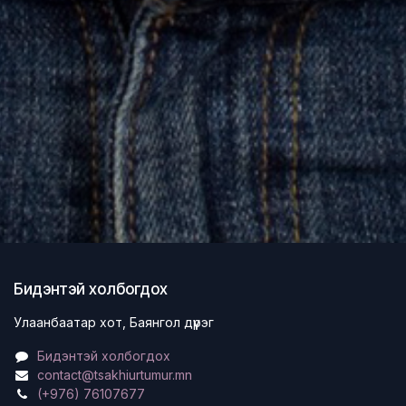
Бидэнтэй холбогдох
Улаанбаатар хот, Баянгол дүүрэг
Бидэнтэй холбогдох
contact@tsakhiurtumur.mn
(+976) 76107677