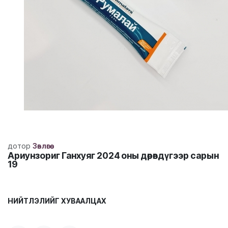
дотор
Зөвлөгөө
Ариунзориг Ганхуяг
2024 оны дөрөвдүгээр сарын
19
НИЙТЛЭЛИЙГ ХУВААЛЦАХ