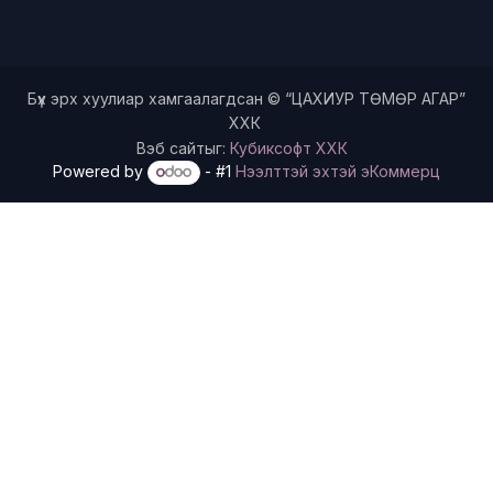
Бүх эрх хуулиар хамгаалагдсан © “ЦАХИУР ТӨМӨР АГАР”
ХХК
Вэб сайтыг:
Кубиксофт ХХК
Powered by
- #1
Нээлттэй эхтэй эКоммерц