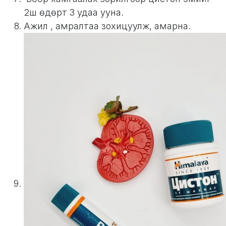
2ш өдөрт 3 удаа ууна.
Ажил , амралтаа зохицуулж, амарна.