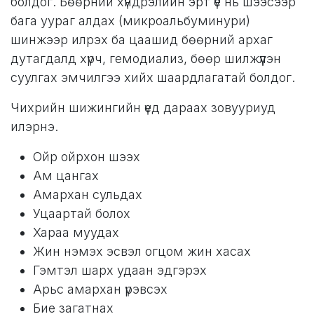
болдог. Бөөрний хүндрэлийн эрт үе нь шээсээр
бага уураг алдах (микроальбуминури)
шинжээр илрэх ба цаашид бөөрний архаг
дутагдалд хүрч, гемодиализ, бөөр шилжүүлэн
суулгах эмчилгээ хийх шаардлагатай болдог.
Чихрийн шижингийн үед дараах зовууриуд
илэрнэ.
Ойр ойрхон шээх
Ам цангах
Амархан сульдах
Уцаартай болох
Хараа муудах
Жин нэмэх эсвэл огцом жин хасах
Гэмтэл шарх удаан эдгэрэх
Арьс амархан үрэвсэх
Бие загатнах