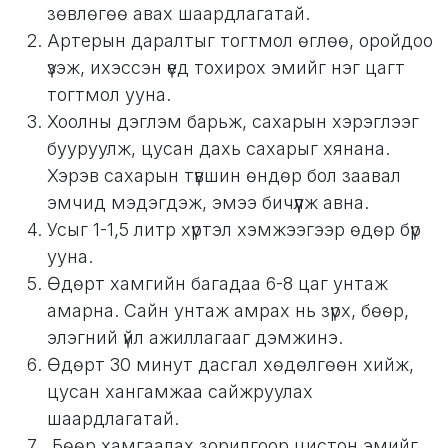
зөвлөгөө авах шаардлагатай.
Артерын даралтыг тогтмол өглөө, оройдоо
үзэж, ихэссэн үед тохирох эмийг нэг цагт
тогтмол ууна.
Хоолны дэглэм барьж, сахарын хэрэглээг
бууруулж, цусан дахь сахарыг хянана.
Хэрэв сахарын түвшин өндөр бол заавал
эмчид мэдэгдэж, эмээ бичүүлж авна.
Усыг 1-1,5 литр хүртэл хэмжээгээр өдөр бүр
ууна.
Өдөрт хамгийн багадаа 6-8 цаг унтаж
амарна. Сайн унтаж амрах нь зүрх, бөөр,
элэгний үйл ажиллагааг дэмжинэ.
Өдөрт 30 минут дасгал хөдөлгөөн хийж,
цусан хангамжаа сайжруулах
шаардлагатай.
Бөөр хамгаалах зорилгоор цистон эмийг