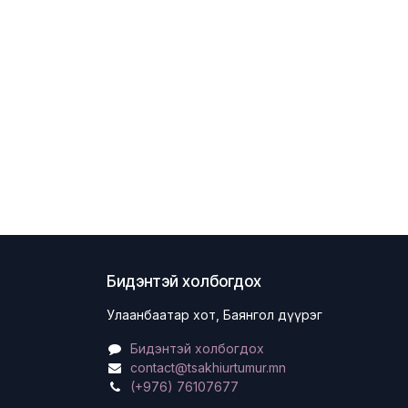
Бидэнтэй холбогдох
Улаанбаатар хот, Баянгол дүүрэг
Бидэнтэй холбогдох
contact@tsakhiurtumur.mn
(+976) 76107677