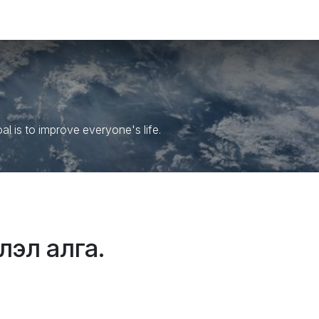
ХҮҮХЭД
ГОО САЙХАН
ЭРДЭС, ВИТАМИН
ЭМИЙН БҮТЭЭГДЭ
 is to improve everyone's life.
лэл алга.