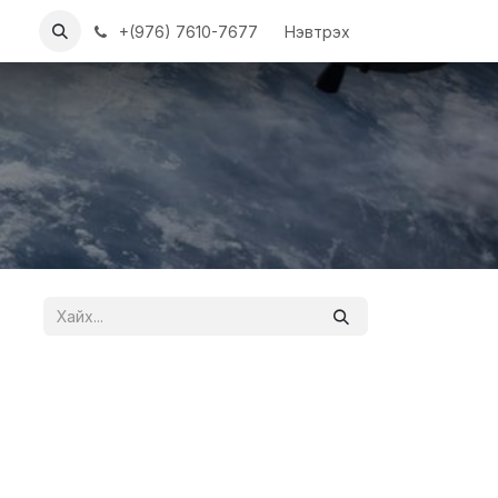
ХҮҮН
АЖЛЫН БАЙРУУД
+(976) 7610-7677
Нэвтрэх