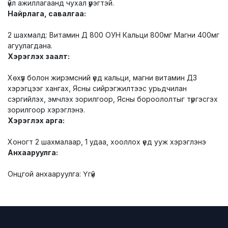
үйл ажиллагаанд чухал үүрэгтэй.
Найрлага, савалгаа:
2 шахмалд: Витамин Д 800 ОУН Кальци 800мг Магни 400мг
агуулагдана.
Хэрэглэх заалт:
Хөхүүл болон жирэмсний үед кальци, магни витамин Д3
хэрэгцээг хангах, Ясны сийрэгжилтээс урьдчилан
сэргийлэх, эмчлэх зорилгоор, Ясны бороололтыг түргэсгэх
зорилгоор хэрэглэнэ.
Хэрэглэх арга:
Хоногт 2 шахмалаар, 1 удаа, хооллох үед ууж хэрэглэнэ
Анхааруулга:
Онцгой анхааруулга: Үгүй