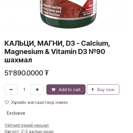
КАЛЬЦИ, МАГНИ, D3 - Calcium,
Magnesium & Vitamin D3 №90
шахмал
51'890.0000
₮
Add to cart
Buy now
Хүслийн жагсаалтанд нэмэх
Exclusive
Үйлчилгээний нөхцөл
Хүргэлт: 2-3 ажлын өдөр