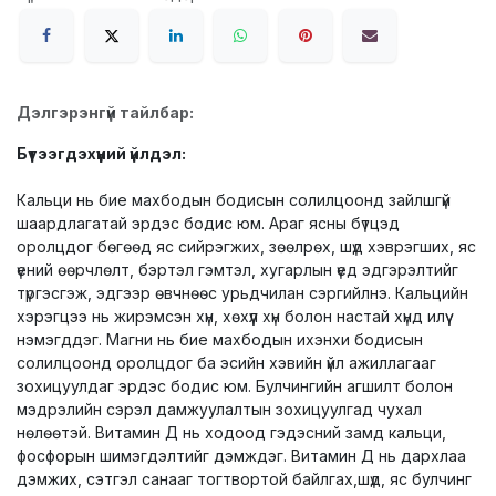
Дэлгэрэнгүй тайлбар:
Бүтээгдэхүүний үйлдэл:
Кальци нь бие махбодын бодисын солилцоонд зайлшгүй
шаардлагатай эрдэс бодис юм. Араг ясны бүтцэд
оролцдог бөгөөд яс сийрэгжих, зөөлрөх, шүд хэврэгших, яс
үений өөрчлөлт, бэртэл гэмтэл, хугарлын үед эдгэрэлтийг
түргэсгэж, эдгээр өвчнөөс урьдчилан сэргийлнэ. Кальцийн
хэрэгцээ нь жирэмсэн хүн, хөхүүл хүн болон настай хүнд илүү
нэмэгддэг. Магни нь бие махбодын ихэнхи бодисын
солилцоонд оролцдог ба эсийн хэвийн үйл ажиллагааг
зохицуулдаг эрдэс бодис юм. Булчингийн агшилт болон
мэдрэлийн сэрэл дамжуулалтын зохицуулгад чухал
нөлөөтэй. Витамин Д нь ходоод гэдэсний замд кальци,
фосфорын шимэгдэлтийг дэмждэг. Витамин Д нь дархлаа
дэмжих, сэтгэл санааг тогтвортой байлгах,шүд, яс булчинг