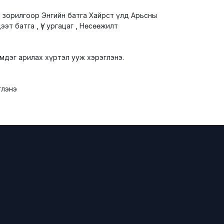
 зорилгоор Энгийн батга Хайрст үлд Арьсны
т батга , Үү ургацаг , Нөсөөжилт
мдэг арилах хүртэл ууж хэрэглэнэ.
глэнэ