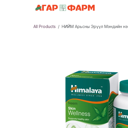
Skip to Content
АНГИЛАЛ
All Products
НИЙМ Арьсны Эрүүл Мэндийн нэм