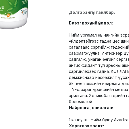
Дэлгэрэнгүй тайлбар:
Бүтээгдэхүүний үйлдэл:
Нийм ургамал нь нянгийн эсрэ
үйлдэлтэйгээс гадна цөс шин
хаталтаас сэргийлж гэдэсний
саармагжуулна. Ингэснээр ц
хадгалж, унаган өнгийг сэргэ
антиоксидант тул арьсны аш
сэргийлэхээс гадна. КОЛЛАГЕ
дэмжиснээр нөсөөжилт үүсэх,
Skinwellness.ийн найрлага дах
TNFα зэрэг үрэвслийн медиа
арилгана. Хеликобактерийн г
боломжтой
Найрлага, савалгаа:
1 капсулд : Нийм буюу Azadirac
Хэрэглэх заалт: