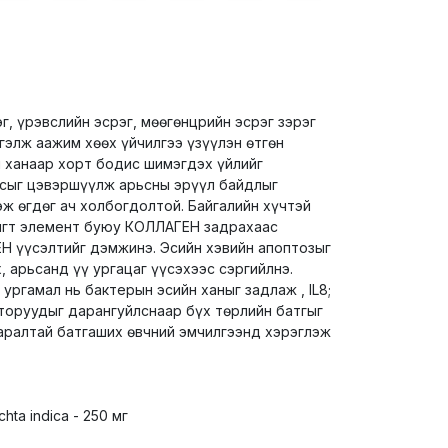
г, үрэвслийн эсрэг, мөөгөнцрийн эсрэг зэрэг
гэлж аажим хөөх үйчилгээ үзүүлэн өтгөн
 ханаар хорт бодис шимэгдэх үйлийг
усыг цэвэршүүлж арьсны эрүүл байдлыг
эж өгдөг ач холбогдолтой. Байгалийн хүчтэй
игт элемент буюу КОЛЛАГЕН задрахаас
Н үүсэлтийг дэмжинэ. Эсийн хэвийн апоптозыг
 арьсанд үү ургацаг үүсэхээс сэргийлнэ.
 ургамал нь бактерын эсийн ханыг задлаж , IL8;
торуудыг дарангуйлснаар бүх төрлийн батгыг
аралтай батгаших өвчний эмчилгээнд хэрэглэж
hta indica - 250 мг