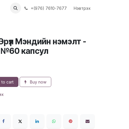
ХҮҮН
АЖЛЫН БАЙРУУД
+(976) 7610-7677
Нэвтрэх
рүүл Мэндийн нэмэлт -
 №60 капсул
to cart
Buy now
эх