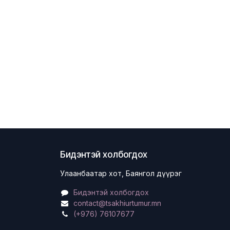
Бидэнтэй холбогдох
Улаанбаатар хот, Баянгол дүүрэг
Бидэнтэй холбогдох
contact@tsakhiurtumur.mn
(+976) 76107677