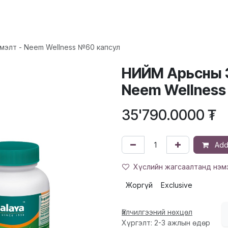
ХҮҮХЭД
ГОО САЙХАН
ЭРДЭС, ВИТАМИН
ЭМИЙН БҮТЭЭГДЭ
элт - Neem Wellness №60 капсул
НИЙМ Арьсны Э
Neem Wellness
35'790.0000
₮
Add 
Хүслийн жагсаалтанд нэм
Жоргүй
Exclusive
Үйлчилгээний нөхцөл
Хүргэлт: 2-3 ажлын өдөр