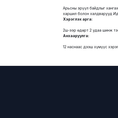
Арьсны эрүүл байдлыг хангах
харшил болон халдварууд Идээ
Хэрэглэх арга:
2ш-ээр өдөрт 2 удаа шинж тэ
Анхааруулга:
12 наснаас дээш хүмүүс хэрэ