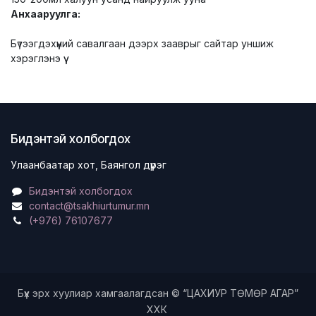
Анхааруулга:
Бүтээгдэхүүний савалгаан дээрх зааврыг сайтар уншиж
хэрэглэнэ үү
Бидэнтэй холбогдох
Улаанбаатар хот, Баянгол дүүрэг
Бидэнтэй холбогдох
contact@tsakhiurtumur.mn
(+976) 76107677
Бүх эрх хуулиар хамгаалагдсан © “ЦАХИУР ТӨМӨР АГАР”
ХХК