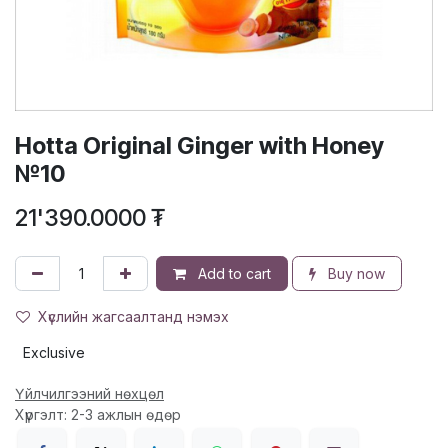
Hotta Original Ginger with Honey
№10
21'390.0000
₮
Add to cart
Buy now
Хүслийн жагсаалтанд нэмэх
Exclusive
Үйлчилгээний нөхцөл
Хүргэлт: 2-3 ажлын өдөр