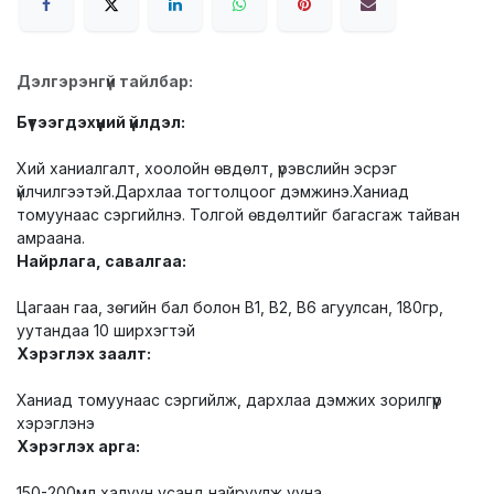
Дэлгэрэнгүй тайлбар:
Бүтээгдэхүүний үйлдэл:
Хий ханиалгалт, хоолойн өвдөлт, үрэвслийн эсрэг
үйлчилгээтэй.Дархлаа тогтолцоог дэмжинэ.Ханиад
томуунаас сэргийлнэ. Толгой өвдөлтийг багасгаж тайван
амраана.
Найрлага, савалгаа:
Цагаан гаа, зөгийн бал болон В1, В2, В6 агуулсан, 180гр,
уутандаа 10 ширхэгтэй
Хэрэглэх заалт:
Ханиад томуунаас сэргийлж, дархлаа дэмжих зорилгүүр
хэрэглэнэ
Хэрэглэх арга:
150-200мл халуун усанд найруулж ууна