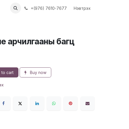
ХҮҮН
АЖЛЫН БАЙРУУД
+(976) 7610-7677
Нэвтрэх
ие арчилгааны багц
to cart
Buy now
эх