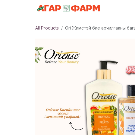
Skip to Content
АНГИЛАЛ
All Products
Ori Жимстэй бие арчилгааны баг