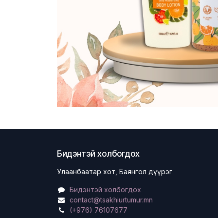
Бидэнтэй холбогдох
Улаанбаатар хот, Баянгол дүүрэг
Бидэнтэй холбогдох
contact@tsakhiurtumur.mn
(+976) 76107677