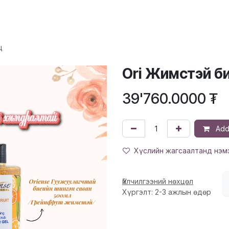
ХҮҮХЭД
ГОО САЙХАН
ЭРДЭС, ВИТАМИН
ЭМИЙН БҮТЭЭГДЭ
ц
Ori Жимстэй б
39'760.0000
₮
Add 
Хүслийн жагсаалтанд нэм
Үйлчилгээний нөхцөл
Хүргэлт: 2-3 ажлын өдөр