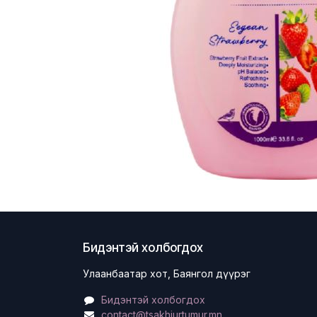
Бидэнтэй холбогдох
Улаанбаатар хот, Баянгол дүүрэг
Бидэнтэй холбогдох
contact@tsakhiurtumur.mn