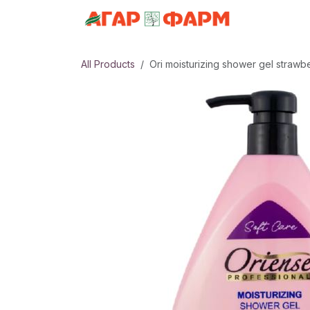
Skip to Content
АНГИЛАЛ
All Products
Ori moisturizing shower gel strawb