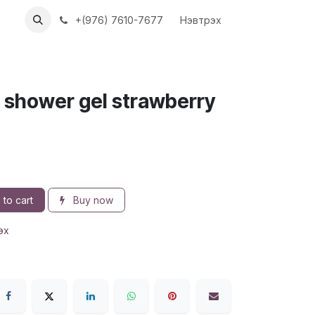
ХҮҮН
АЖЛЫН БАЙРУУД
+(976) 7610-7677
Нэвтрэх
g shower gel strawberry
to cart
Buy now
эх