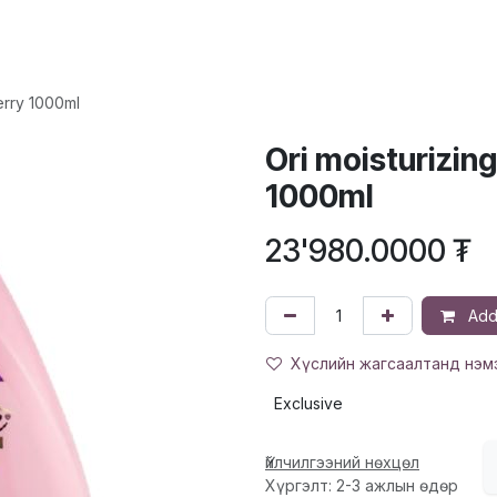
ХҮҮХЭД
ГОО САЙХАН
ЭРДЭС, ВИТАМИН
ЭМИЙН БҮТЭЭГДЭ
erry 1000ml
Ori moisturizin
1000ml
23'980.0000
₮
Add 
Хүслийн жагсаалтанд нэм
Exclusive
Үйлчилгээний нөхцөл
Хүргэлт: 2-3 ажлын өдөр