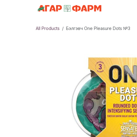
Skip to Content
АНГИЛАЛ
All Products
Бэлгэвч One Pleasure Dots №3