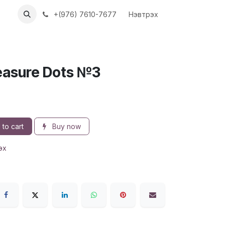
ХҮҮН
АЖЛЫН БАЙРУУД
+(976) 7610-7677
Нэвтрэх
easure Dots №3
to cart
Buy now
эх