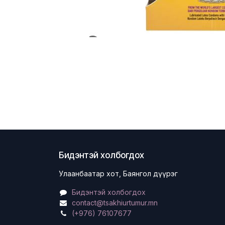
Бидэнтэй холбогдох
Улаанбаатар хот, Баянгол дүүрэг
Бидэнтэй холбогдох
contact@tsakhiurtumur.mn
(+976) 76107677