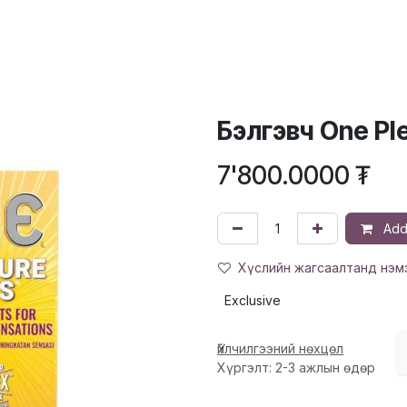
ХҮҮХЭД
ГОО САЙХАН
ЭРДЭС, ВИТАМИН
ЭМИЙН БҮТЭЭГДЭ
Бэлгэвч One Pl
7'800.0000
₮
Add 
Хүслийн жагсаалтанд нэм
Exclusive
Үйлчилгээний нөхцөл
Хүргэлт: 2-3 ажлын өдөр