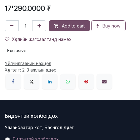
17'290.0000
₮
Add to cart
Buy now
Хүслийн жагсаалтанд нэмэх
Exclusive
Үйлчилгээний нөхцөл
Хүргэлт: 2-3 ажлын өдөр
Бидэнтэй холбогдох
Улаанбаатар хот, Баянгол дүүрэг
Бидэнтэй холбогдох