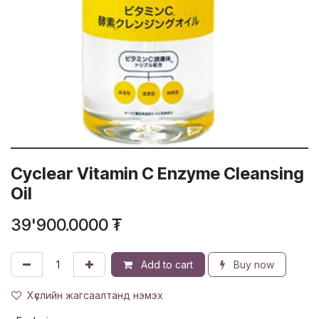
Cyclear Vitamin C Enzyme Cleansing
Oil
39'900.0000
₮
Add to cart
Buy now
Хүслийн жагсаалтанд нэмэх