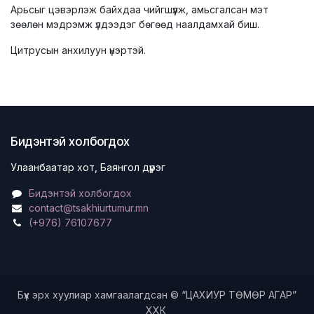
Арьсыг цэвэрлэж байхдаа чийгшүүлж, амьсгалсан мэт
зөөлөн мэдрэмж үлдээдэг бөгөөд наалдамхай биш.
Цитрусын анхилуун үнэртэй.
Бидэнтэй холбогдох
Улаанбаатар хот, Баянгол дүүрэг
Бидэнтэй холбогдох
contact@tsakhiurtumur.mn
(+976) 76107677
Бүх эрх хуулиар хамгаалагдсан © “ЦАХИУР ТӨМӨР АГАР”
ХХК