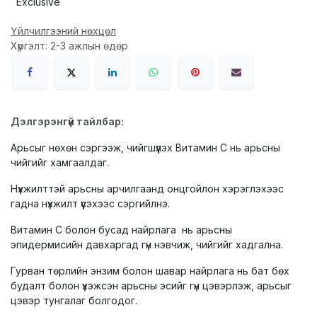
Exclusive
Үйлчилгээний нөхцөл
Хүргэлт: 2-3 ажлын өдөр
Дэлгэрэнгүй тайлбар:
Арьсыг нөхөн сэргээж, чийгшүүлэх Витамин C нь арьсны
чийгийг хамгаалдаг.
Нүхжилттэй арьсны арчилгаанд онцгойлон хэрэглэхээс
гадна нүхжилт үүсэхээс сэргийлнэ.
Витамин C болон бусад найрлага нь арьсны
эпидермисийн давхаргад гүн нэвчиж, чийгийг хадгална.
Гурван төрлийн энзим болон шавар найрлага нь бат бөх
будалт болон үхэжсэн арьсны эсийг гүн цэвэрлэж, арьсыг
цэвэр тунгалаг болгодог.