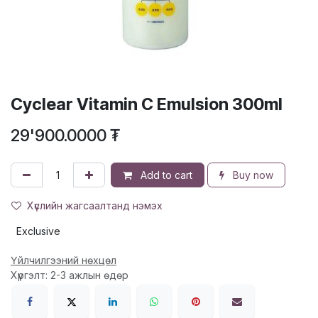
Cyclear Vitamin C Emulsion 300ml
29'900.0000
₮
Add to cart
Buy now
Хүслийн жагсаалтанд нэмэх
Exclusive
Үйлчилгээний нөхцөл
Хүргэлт: 2-3 ажлын өдөр