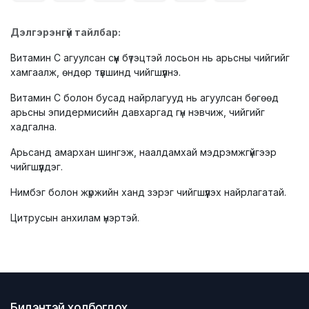
Дэлгэрэнгүй тайлбар:
Витамин C агуулсан сүүн бүтэцтэй лосьон нь арьсны чийгийг
хамгаалж, өндөр түвшинд чийгшүүлнэ.
Витамин C болон бусад найрлагууд нь агуулсан бөгөөд
арьсны эпидермисийн давхаргад гүн нэвчиж, чийгийг
хадгална.
Арьсанд амархан шингэж, наалдамхай мэдрэмжгүйгээр
чийгшүүлдэг.
Нимбэг болон жүржийн ханд зэрэг чийгшүүлэх найрлагатай.
Цитрусын анхилам үнэртэй.
Бидэнтэй холбогдох