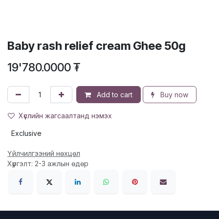
Baby rash relief cream Ghee 50g
19'780.0000
₮
Add to cart
Buy now
Хүслийн жагсаалтанд нэмэх
Exclusive
Үйлчилгээний нөхцөл
Хүргэлт: 2-3 ажлын өдөр