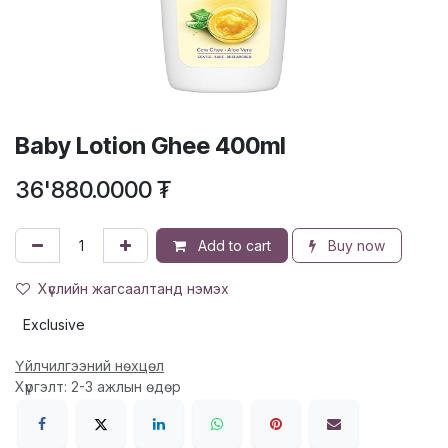
Baby Lotion Ghee 400ml
36'880.0000
₮
Add to cart
Buy now
Хүслийн жагсаалтанд нэмэх
Exclusive
Үйлчилгээний нөхцөл
Хүргэлт: 2-3 ажлын өдөр