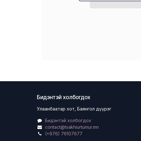
Бидэнтэй холбогдох
Улаанбаатар хот, Баянгол дүүрэг
Бидэнтэй холбогдох
contact@tsakhiurtumur.mn
(+976) 76107677