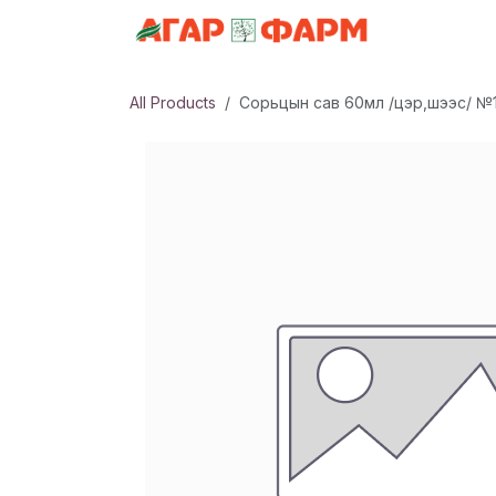
Skip to Content
АНГИЛАЛ
All Products
Сорьцын сав 60мл /цэр,шээс/ №