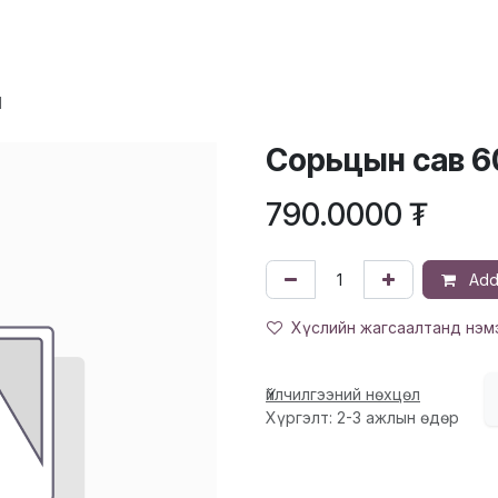
ХҮҮХЭД
ГОО САЙХАН
ЭРДЭС, ВИТАМИН
ЭМИЙН БҮТЭЭГДЭ
1
Сорьцын сав 6
790.0000
₮
Add 
Хүслийн жагсаалтанд нэм
Үйлчилгээний нөхцөл
Хүргэлт: 2-3 ажлын өдөр