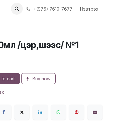
ХҮҮН
АЖЛЫН БАЙРУУД
+(976) 7610-7677
Нэвтрэх
0мл /цэр,шээс/ №1
to cart
Buy now
эх