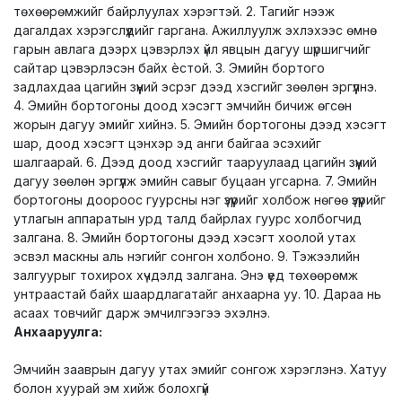
төхөөрөмжийг байрлуулах хэрэгтэй. 2. Тагийг нээж
дагалдах хэрэгслүүдийг гаргана. Ажиллуулж эхлэхээс өмнө
гарын авлага дээрх цэвэрлэх үйл явцын дагуу шүршигчийг
сайтар цэвэрлэсэн байх ѐстой. 3. Эмийн бортого
задлахдаа цагийн зүүний эсрэг дээд хэсгийг зөөлөн эргүүлнэ.
4. Эмийн бортогоны доод хэсэгт эмчийн бичиж өгсөн
жорын дагуу эмийг хийнэ. 5. Эмийн бортогоны дээд хэсэгт
шар, доод хэсэгт цэнхэр эд анги байгаа эсэхийг
шалгаарай. 6. Дээд доод хэсгийг тааруулаад цагийн зүүний
дагуу зөөлөн эргүүлж эмийн савыг буцаан угсарна. 7. Эмийн
бортогоны доороос гуурсны нэг үзүүрийг холбож нөгөө үзүүрийг
утлагын аппаратын урд талд байрлах гуурс холбогчид
залгана. 8. Эмийн бортогоны дээд хэсэгт хоолой утах
эсвэл маскны аль нэгийг сонгон холбоно. 9. Тэжээлийн
залгуурыг тохирох хүчдэлд залгана. Энэ үед төхөөрөмж
унтраастай байх шаардлагатайг анхаарна уу. 10. Дараа нь
асаах товчийг дарж эмчилгээгээ эхэлнэ.
Анхааруулга:
Эмчийн зааврын дагуу утах эмийг сонгож хэрэглэнэ. Хатуу
болон хуурай эм хийж болохгүй