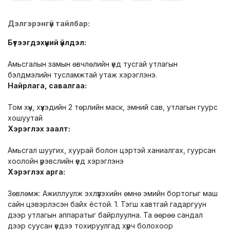
Дэлгэрэнгүй тайлбар:
Бүтээгдэхүүний үйлдэл:
Амьсгалын замын өвчлөлийн үед тусгай утлагын
бэлдмэлийн тусламжтай утаж хэрэглэнэ.
Найрлага, савалгаа:
Том хүн, хүүхэдийн 2 төрлийн маск, эмний сав, утлагын гуурс
хошуутай
Хэрэглэх заалт:
Амьсгал шуугих, хуурай болон цэртэй ханиалгах, гуурсан
хоолойн үрэвслийн үед хэрэглэнэ
Хэрэглэх арга:
Зөвлөмж: Ажиллуулж эхлүүлэхийн өмнө эмийн бортогыг маш
сайн цэвэрлэсэн байх ѐстой. 1. Тэгш хавтгай гадаргуун
дээр утлагын аппаратыг байрлуулна. Та өөрөө сандал
дээр суусан үедээ тохируулгад хүрч болохоор