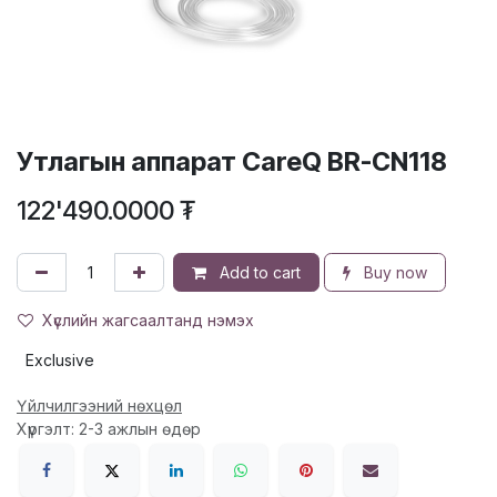
Утлагын аппарат CareQ BR-CN118
122'490.0000
₮
Add to cart
Buy now
Хүслийн жагсаалтанд нэмэх
Exclusive
Үйлчилгээний нөхцөл
Хүргэлт: 2-3 ажлын өдөр