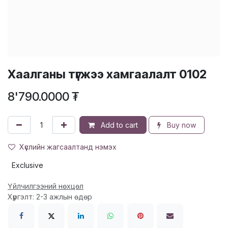
Хаалганы түгжээ хамгаалалт 0102
8'790.0000
₮
Add to cart
Buy now
Хүслийн жагсаалтанд нэмэх
Exclusive
Үйлчилгээний нөхцөл
Хүргэлт: 2-3 ажлын өдөр