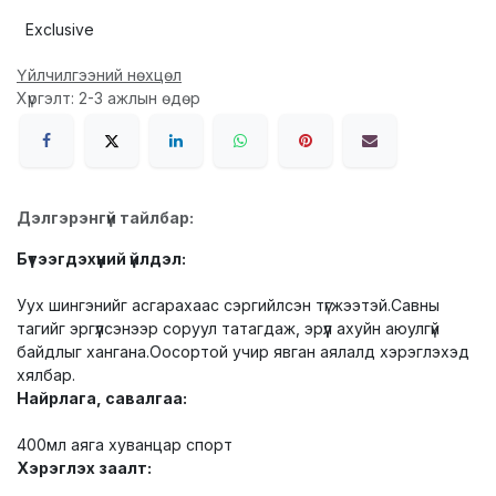
Exclusive
Үйлчилгээний нөхцөл
Хүргэлт: 2-3 ажлын өдөр
Дэлгэрэнгүй тайлбар:
Бүтээгдэхүүний үйлдэл:
Уух шингэнийг асгарахаас сэргийлсэн түгжээтэй.Савны
тагийг эргүүлсэнээр соруул татагдаж, эрүүл ахуйн аюулгүй
байдлыг хангана.Оосортой учир явган аялалд хэрэглэхэд
хялбар.
Найрлага, савалгаа:
400мл аяга хуванцар спорт
Хэрэглэх заалт: