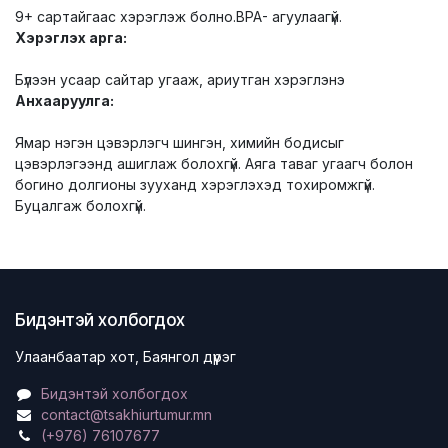
9+ сартайгаас хэрэглэж болно.BPA- агуулаагүй.
Хэрэглэх арга:
Бүлээн усаар сайтар угааж, ариутган хэрэглэнэ
Анхааруулга:
Ямар нэгэн цэвэрлэгч шингэн, химийн бодисыг
цэвэрлэгээнд ашиглаж болохгүй. Аяга таваг угаагч болон
богино долгионы зууханд хэрэглэхэд тохиромжгүй.
Буцалгаж болохгүй.
Бидэнтэй холбогдох
Улаанбаатар хот, Баянгол дүүрэг
Бидэнтэй холбогдох
contact@tsakhiurtumur.mn
(+976) 76107677