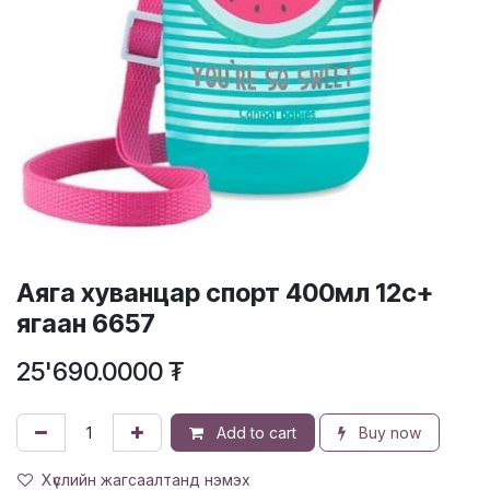
Аяга хуванцар спорт 400мл 12с+
ягаан 6657
25'690.0000
₮
Add to cart
Buy now
Хүслийн жагсаалтанд нэмэх