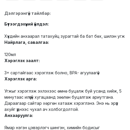
Дэлгэрэнгүй тайлбар:
Бүтээгдэхүүний үйлдэл:
Хүүхдийн анхаарал татахуйц зурагтай ба бат бөх, шилэн угж
Найрлага, савалгаа:
120мл
Хэрэглэх заалт:
3+ сартайгаас хэрэглэж болно, BPA- агуулаагүй
Хэрэглэх арга:
Угжыг хэрэглэж эхлэхээс өмнө буцалж буй усанд хийж, 5
минутаас илүүгүй хугацаанд зөөлөн буцалгаж ариутгана.
Дараагаар сайтар хөргөн хатааж хэрэглэнэ. Энэ нь эрүүл
ахуйг үүднээс чухал ач холбогдолтой.
Анхааруулга:
Ямар нэгэн цэвэрлэгч шингэн, химийн бодисыг