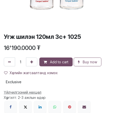
Угж шилэн 120мл 3с+ 1025
16'190.0000
₮
Add to cart
Buy now
Хүслийн жагсаалтанд нэмэх
Exclusive
Үйлчилгээний нөхцөл
Хүргэлт: 2-3 ажлын өдөр