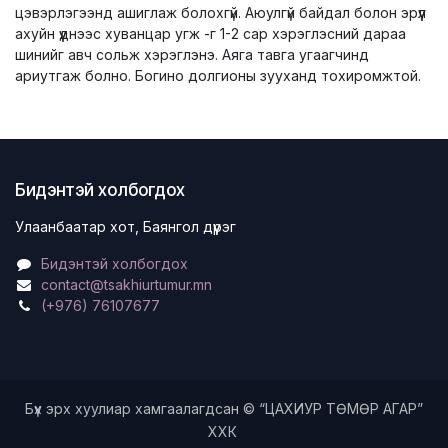
цэвэрлэгээнд ашиглаж болохгүй. Аюулгүй байдал болон эрүүл
ахуйн үүднээс хуванцар угж -г 1-2 сар хэрэглэсний дараа
шинийг авч сольж хэрэглэнэ. Аяга тавга угаагчинд
ариутгаж болно. Богино долгионы зууханд тохиромжтой.
Бидэнтэй холбогдох
Улаанбаатар хот, Баянгол дүүрэг
Бидэнтэй холбогдох
contact@tsakhiurtumur.mn
(+976) 76107677
Бүх эрх хуулиар хамгаалагдсан © “ЦАХИУР ТӨМӨР АГАР”
ХХК