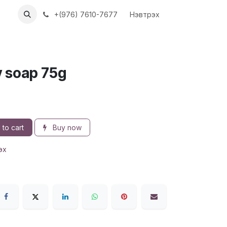
ХҮҮН
АЖЛЫН БАЙРУУД
+(976) 7610-7677
Нэвтрэх
y soap 75g
to cart
Buy now
эх