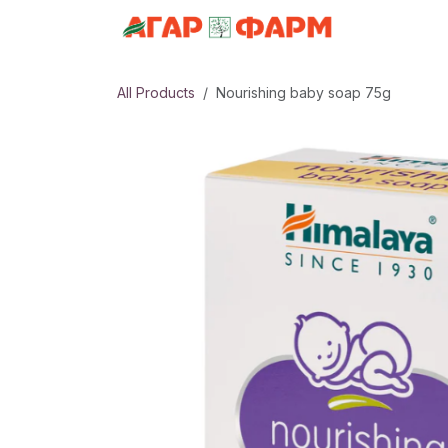
Skip to Content
АНГИЛАЛ
All Products
Nourishing baby soap 75g