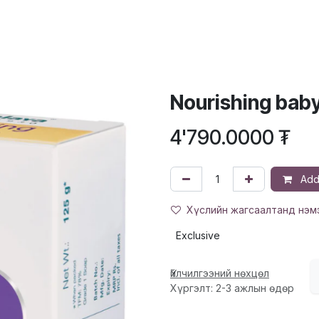
ХҮҮХЭД
ГОО САЙХАН
ЭРДЭС, ВИТАМИН
ЭМИЙН БҮТЭЭГДЭ
Nourishing bab
4'790.0000
₮
Add 
Хүслийн жагсаалтанд нэм
Exclusive
Үйлчилгээний нөхцөл
Хүргэлт: 2-3 ажлын өдөр