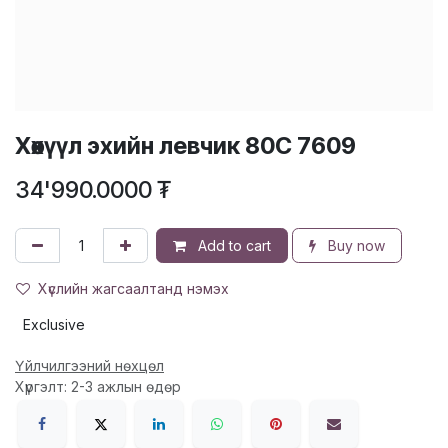
Хөхүүл эхийн левчик 80C 7609
34'990.0000
₮
Add to cart
Buy now
Хүслийн жагсаалтанд нэмэх
Exclusive
Үйлчилгээний нөхцөл
Хүргэлт: 2-3 ажлын өдөр