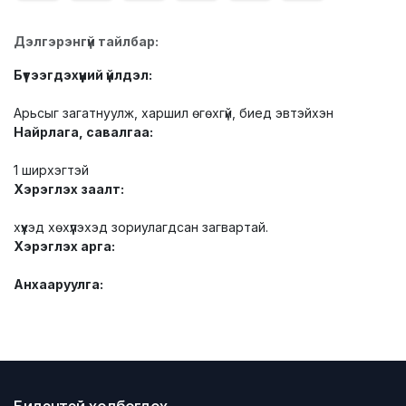
Дэлгэрэнгүй тайлбар:
Бүтээгдэхүүний үйлдэл:
Арьсыг загатнуулж, харшил өгөхгүй, биед эвтэйхэн
Найрлага, савалгаа:
1 ширхэгтэй
Хэрэглэх заалт:
хүүхэд хөхүүлэхэд зориулагдсан загвартай.
Хэрэглэх арга:
Анхааруулга: