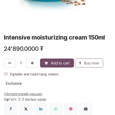
Intensive moisturizing cream 150ml
24'890.0000
₮
Add to cart
Buy now
Хүслийн жагсаалтанд нэмэх
Exclusive
Үйлчилгээний нөхцөл
Хүргэлт: 2-3 ажлын өдөр