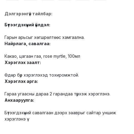
Дэлгэрэнгүй тайлбар:
Бүтээгдэхүүний үйлдэл:
Гарын арьсыг хөгшрөлтөөс хамгаална.
Найрлага, савалгаа:
Какао, цагаан гаа, rose myrtle, 100мл
Хэрэглэх заалт:
Өдөр бүр хэрэглэхэд тохиромжтой.
Хэрэглэх арга:
Гараа угаасны дараа 2 гарандаа түрхэж хэрэглэнэ.
Анхааруулга:
Бүтээгдэхүүний савалгаан дээрх зааврыг сайтар уншиж
хэрэглэнэ үү