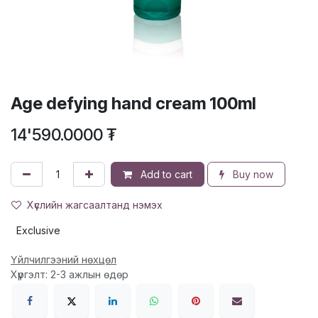
Age defying hand cream 100ml
14'590.0000
₮
Add to cart
Buy now
Хүслийн жагсаалтанд нэмэх
Exclusive
Үйлчилгээний нөхцөл
Хүргэлт: 2-3 ажлын өдөр