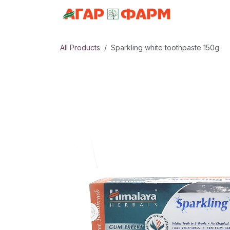
Skip to Content
АНГИЛАЛ
All Products
Sparkling white toothpaste 150g