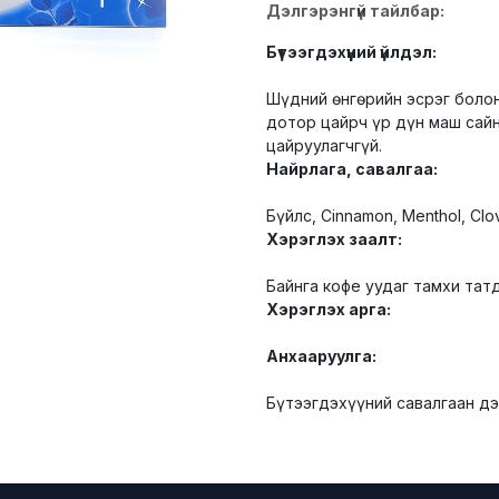
Дэлгэрэнгүй тайлбар:
Бүтээгдэхүүний үйлдэл:
Шүдний өнгөрийн эсрэг болон
дотор цайрч үр дүн маш сайн
цайруулагчгүй.
Найрлага, савалгаа:
Бүйлс, Cinnamon, Menthol, Cl
Хэрэглэх заалт:
Байнга кофе уудаг тамхи тат
Хэрэглэх арга:
Анхааруулга:
Бүтээгдэхүүний савалгаан дэ