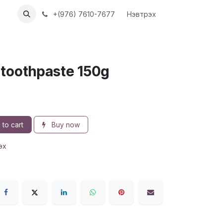
ХҮҮН
АЖЛЫН БАЙРУУД
+(976) 7610-7677
Нэвтрэх
 toothpaste 150g
to cart
Buy now
эх