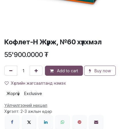
Кофлет-H Жүрж, №60 хүлхмэл
55'900.0000
₮
Add to cart
Buy now
Хүслийн жагсаалтанд нэмэх
Жоргүй
Exclusive
Үйлчилгээний нөхцөл
Хүргэлт: 2-3 ажлын өдөр