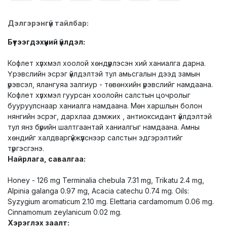
Дэлгэрэнгүй тайлбар:
Бүтээгдэхүүний үйлдэл:
Кофлет хүлхмэл хоолой хөндүүрлэсэн хий ханиалга дарна.
Үрэвслийн эсрэг үйлдэлтэй тул амьсгалын дээд замын
үрэвсэл, ялангуяа залгиур - төвөнхийн үрэвслийг намдаана.
Кофлет хүлхмэл гуурсан хоолойн салстын цочролыг
бууруулснаар ханиалга намдаана. Мөн харшлын болон
нянгийн эсрэг, дархлаа дэмжих , антиоксидант үйлдэлтэй
тул янз бүрийн шалтгаантай ханиалгыг намдаана. Амны
хөндийг халдваргүйжүүлснээр салстын эдгэрэлтийг
түргэсгэнэ.
Найрлага, савалгаа:
Honey - 126 mg Terminalia chebula 7.31 mg, Trikatu 2.4 mg,
Alpinia galanga 0.97 mg, Acacia catechu 0.74 mg. Oils:
Syzygium aromaticum 2.10 mg. Elettaria cardamomum 0.06 mg.
Cinnamomum zeylanicum 0.02 mg.
Хэрэглэх заалт: