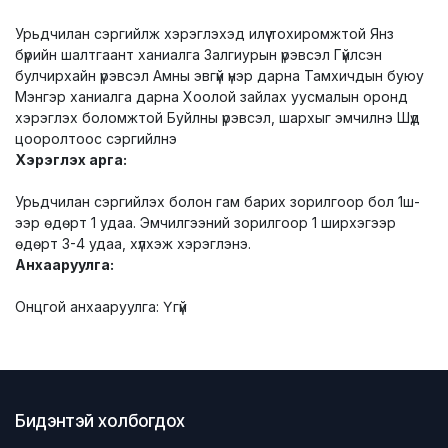
Урьдчилан сэргийлж хэрэглэхэд илүү тохиромжтой Янз
бүрийн шалтгаант ханиалга Залгиурын үрэвсэл Гүйлсэн
булчирхайн үрэвсэл Амны эвгүй үнэр дарна Тамхичдын буюу
Мэнгэр ханиалга дарна Хоолой зайлах уусмалын оронд
хэрэглэх боломжтой Буйлны үрэвсэл, шархыг эмчилнэ Шүд
цооролтоос сэргийлнэ
Хэрэглэх арга:
Урьдчилан сэргийлэх болон гам барих зорилгоор бол 1ш-
ээр өдөрт 1 удаа. Эмчилгээний зорилгоор 1 ширхэгээр
өдөрт 3-4 удаа, хүлхэж хэрэглэнэ.
Анхааруулга:
Онцгой анхааруулга: Үгүй
Бидэнтэй холбогдох