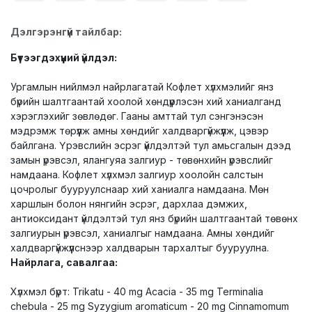
Дэлгэрэнгүй тайлбар:
Бүтээгдэхүүний үйлдэл:
Ургамлын нийлмэл найрлагатай Кофлет хүлхмэлийг янз
бүрийн шалтгаантай хоолой хөндүүрлэсэн хий ханиалганд
хэрэглэхийг зөвлөдөг. Гааны амттай тул сэнгэнэсэн
мэдрэмж төрүүлж амны хөндийг халдваргүйжүүлж, цэвэр
байлгана. Үрэвслийн эсрэг үйлдэлтэй тул амьсгалын дээд
замын үрэвсэл, ялангуяа залгиур - төвөнхийн үрэвслийг
намдаана. Кофлет хүлхмэл залгиур хоолойн салстын
цочролыг бууруулснаар хий ханиалга намдаана. Мөн
харшлын болон нянгийн эсрэг, дархлаа дэмжих,
антиоксидант үйлдэлтэй тул янз бүрийн шалтгаантай төвөнх
залгиурын үрэвсэл, ханиалгыг намдаана. Амны хөндийг
халдваргүйжүүлснээр халдварын тархалтыг бууруулна.
Найрлага, савалгаа:
Хүлхмэл бүрт: Trikatu - 40 mg Acacia - 35 mg Terminalia
chebula - 25 mg Syzygium aromaticum - 20 mg Cinnamomum