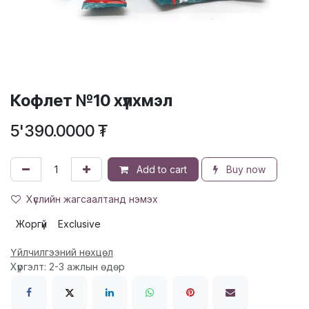
Кофлет №10 хүлхмэл
5'390.0000
₮
Add to cart
Buy now
Хүслийн жагсаалтанд нэмэх
Жоргүй
Exclusive
Үйлчилгээний нөхцөл
Хүргэлт: 2-3 ажлын өдөр