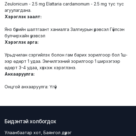
Zeulonicum - 2.5 mg Еlattaria cardamomum - 2.5 mg тус тус
агуулагдана.
Хэрэглэх заалт:
Янз бүрийн шалтгаант ханиалга Залгиурын үрэвсэл Гүйлсэн
булчирхайн үрэвсэл
Хэрэглэх арга:
Урьдчилан сэргийлэх болон гам барих зорилгоор бол 1ш-
ээр өдөрт 1 удаа. Эмчилгээний зорилгоор 1 ширхэгээр
өдөрт 3-4 удаа, хүлхэж хэрэглэнэ.
Анхааруулга:
Онцгой анхааруулга: Үгүй
Бидэнтэй холбогдох
Улаанбаатар хот, Баянгол дүүрэг