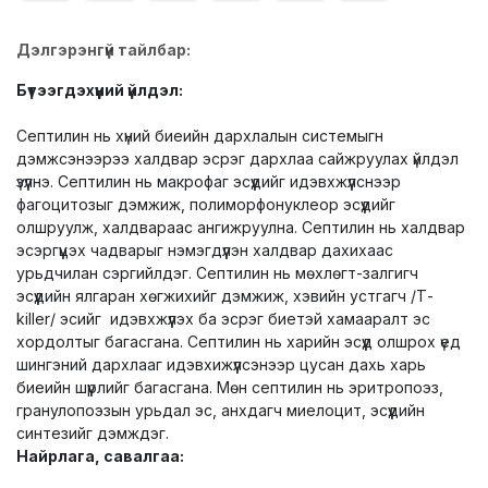
Дэлгэрэнгүй тайлбар:
Бүтээгдэхүүний үйлдэл:
Септилин нь хүний биеийн дархлалын системыгн
дэмжсэнээрээ халдвар эсрэг дархлаа сайжруулах үйлдэл
үзүүлнэ. Септилин нь макрофаг эсүүдийг идэвхжүүлснээр
фагоцитозыг дэмжиж, полиморфонуклеор эсүүдийг
олшруулж, халдвараас ангижруулна. Септилин нь халдвар
эсэргүүцэх чадварыг нэмэгдүүлэн халдвар дахихаас
урьдчилан сэргийлдэг. Септилин нь мөхлөгт-залгигч
эсүүдийн ялгаран хөгжихийг дэмжиж, хэвийн устгагч /Т-
killer/ эсийг идэвхжүүлэх ба эсрэг биетэй хамааралт эс
хордолтыг багасгана. Септилин нь харийн эсүүд олшрох үед
шингэний дархлааг идэвхижүүлсэнээр цусан дахь харь
биеийн шүүрлийг багасгана. Мөн септилин нь эритропоэз,
гранулопоэзын урьдал эс, анхдагч миелоцит, эсүүдийн
синтезийг дэмждэг.
Найрлага, савалгаа: