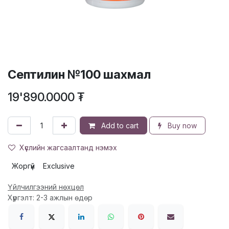
Септилин №100 шахмал
19'890.0000
₮
Add to cart
Buy now
Хүслийн жагсаалтанд нэмэх
Жоргүй
Exclusive
Үйлчилгээний нөхцөл
Хүргэлт: 2-3 ажлын өдөр