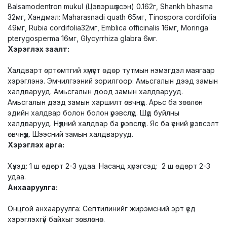
Balsamodentron mukul (Цэвэршүүлсэн) 0.162г, Shankh bhasma
32мг, Хандмал: Maharasnadi quath 65мг, Tinospora cordifolia
49мг, Rubia cordifolia32мг, Emblica officinalis 16мг, Moringa
pterygosperma 16мг, Glycyrrhiza glabra 6мг.
Хэрэглэх заалт:
Халдварт өртөмтгий хүмүүст өдөр тутмын нэмэгдэл маягаар
хэрэглэнэ. Эмчилгээний зорилгоор: Амьсгалын дээд замын
халдварууд. Амьсгалын доод замын халдварууд.
Амьсгалын дээд замын харшилт өвчнүүд. Арьс ба зөөлөн
эдийн халдвар болон болон үрэвслүүд. Шүд буйлны
халдварууд. Нүдний халдвар ба үрэвслүүд. Яс ба үений үрэвсэлт
өвчнүүд. Шээсний замын халдварууд.
Хэрэглэх арга:
Хүүхэд: 1 ш өдөрт 2-3 удаа. Насанд хүрэгсэд: 2 ш өдөрт 2-3
удаа.
Анхааруулга:
Онцгой анхааруулга: Септилинийг жирэмсний эрт үед
хэрэглэхгүй байхыг зөвлөнө.