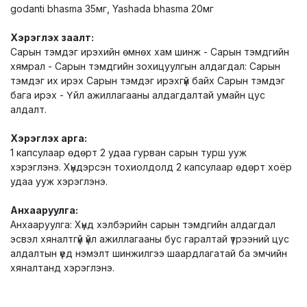
godanti bhasma 35мг, Yashada bhasma 20мг
Хэрэглэх заалт:
Сарын тэмдэг ирэхийн өмнөх хам шинж - Сарын тэмдгийн
хямрал - Сарын тэмдгийн зохицуулгын алдагдал: Сарын
тэмдэг их ирэх Сарын тэмдэг ирэхгүй байх Сарын тэмдэг
бага ирэх - Үйл ажиллагааны алдагдалтай умайн цус
алдалт.
Хэрэглэх арга:
1 капсулаар өдөрт 2 удаа гурван сарын турш ууж
хэрэглэнэ. Хүндэрсэн тохиолдолд 2 капсулаар өдөрт хоёр
удаа ууж хэрэглэнэ.
Анхааруулга:
Анхааруулга: Хүнд хэлбэрийн сарын тэмдгийн алдагдал
эсвэл хяналтгүй үйл ажиллагааны бус гаралтай үтрээний цус
алдалтын үед нэмэлт шинжилгээ шаардлагатай ба эмчийн
хяналтанд хэрэглэнэ.