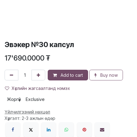
Эвэкер №30 капсул
17'690.0000
₮
Add to cart
Buy now
Хүслийн жагсаалтанд нэмэх
Жоргүй
Exclusive
Үйлчилгээний нөхцөл
Хүргэлт: 2-3 ажлын өдөр