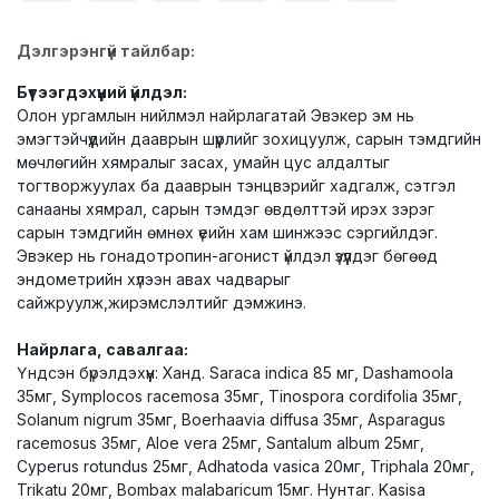
Дэлгэрэнгүй тайлбар:
Бүтээгдэхүүний үйлдэл:
Олон ургамлын нийлмэл найрлагатай Эвэкер эм нь
эмэгтэйчүүдийн дааврын шүүрлийг зохицуулж, сарын тэмдгийн
мөчлөгийн хямралыг засах, умайн цус алдалтыг
тогтворжуулах ба дааврын тэнцвэрийг хадгалж, сэтгэл
санааны хямрал, сарын тэмдэг өвдөлттэй ирэх зэрэг
сарын тэмдгийн өмнөх үеийн хам шинжээс сэргийлдэг.
Эвэкер нь гонадотропин-агонист үйлдэл үзүүлдэг бөгөөд
эндометрийн хүлээн авах чадварыг
сайжруулж,жирэмслэлтийг дэмжинэ.
Найрлага, савалгаа:
Үндсэн бүрэлдэхүүн: Ханд. Saraca indica 85 мг, Dashamoola
35мг, Symplocos racemosa 35мг, Tinospora cordifolia 35мг,
Solanum nigrum 35мг, Boerhaavia diffusa 35мг, Asparagus
racemosus 35мг, Aloe vera 25мг, Santalum album 25мг,
Cyperus rotundus 25мг, Adhatoda vasica 20мг, Triphala 20мг,
Trikatu 20мг, Bombax malabaricum 15мг. Нунтаг. Kasisa