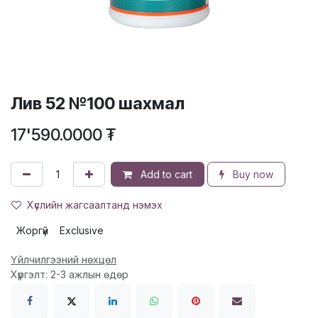
Лив 52 №100 шахмал
17'590.0000
₮
Add to cart
Buy now
Хүслийн жагсаалтанд нэмэх
Жоргүй
Exclusive
Үйлчилгээний нөхцөл
Хүргэлт: 2-3 ажлын өдөр