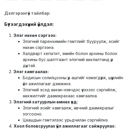
Дэлгэрэнгүй тайлбар:
Бүтээгдэхүүний үйлдэл:
Элэг нөхөн сэргээх:
Элэгний паренхимийн гэмтлийг бууруулж, эсийг
нөхөн сэргээнэ.
Халдварт хепатит, эмийн болон архины болон
архины бус шалтгаант элэгний өөхлөлтөнд үр
дүнтэй.
Элэг хамгаалах:
Бодисын солилцооны үр ашгийг нэмэгдүүлж, шүүрлийн
үйл ажиллагааг дэмжинэ.
Элэгний эсэд өөхөн нэвчдэс үүсэхээс сэргийлж,
өөхжилтийг даамжрахаас хамгаална.
Элэгний хатуурлын өмнөх үед:
Элэгний эсийг хамгаалж, өвчний даамжралыг
зогсооно.
Цаашдын гэмтэлээс урьдчилан сэргийлнэ.
Хоол боловсруулах үйл ажиллагааг сайжруулах: