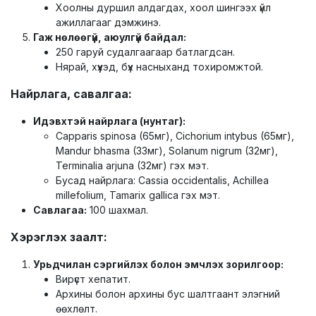
Хоолны дуршил алдагдах, хоол шингээх үйл
ажиллагааг дэмжинэ.
Гаж нөлөөгүй, аюулгүй байдал:
250 гаруй судалгаагаар батлагдсан.
Нярай, хүүхэд, бүх насныханд тохиромжтой.
Найрлага, савалгаа:
Идэвхтэй найрлага (нунтаг):
Capparis spinosa (65мг), Cichorium intybus (65мг),
Mandur bhasma (33мг), Solanum nigrum (32мг),
Terminalia arjuna (32мг) гэх мэт.
Бусад найрлага: Cassia occidentalis, Achillea
millefolium, Tamarix gallica гэх мэт.
Савлагаа:
100 шахмал.
Хэрэглэх заалт:
Урьдчилан сэргийлэх болон эмчлэх зорилгоор:
Вирүст хепатит.
Архины болон архины бус шалтгаант элэгний
өөхлөлт.