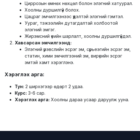
Циррозын өмнөх нөхцөл болон элэгний хатуурал.
Хоолны дуршилгүй болох.
Цацраг эмчилгээнээс үүдэлтэй элэгний гэмтэл.
Уураг, тэжээлийн дутагдалтай холбоотой
элэгний эмгэг.
Жирэмсний үеийн шарлалт, хоолны дуршилгүйдэл.
Хавсарсан эмчилгээнд:
Элэгний үрэвслийн эсрэг эм, сүрьеэгийн эсрэг эм,
статин, хими эмчилгээний эм, вирүсийн эсрэг
эмтэй хамт хэрэглэнэ.
Хэрэглэх арга:
Тун:
2 ширхэгээр өдөрт 2 удаа.
Курс:
3-6 сар.
Хэрэглэх арга:
Хоолны дараа усаар даруулж ууна.