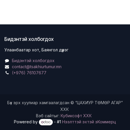
Бидэнтэй холбогдох
Улаанбаатар хот, Баянгол дүүрэг
Бидэнтэй холбогдох
contact@tsakhiurtumur.mn
(+976) 76107677
Бүх эрх хуулиар хамгаалагдсан © “ЦАХИУР ТӨМӨР АГАР”
ХХК
Вэб сайтыг:
Кубиксофт ХХК
Powered by
- #1
Нээлттэй эхтэй эКоммерц