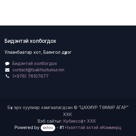
Бидэнтэй холбогдох
Улаанбаатар хот, Баянгол дүүрэг
Бидэнтэй холбогдох
contact@tsakhiurtumur.mn
(+976) 76107677
Бүх эрх хуулиар хамгаалагдсан © “ЦАХИУР ТӨМӨР АГАР”
ХХК
Вэб сайтыг:
Кубиксофт ХХК
Powered by
- #1
Нээлттэй эхтэй эКоммерц