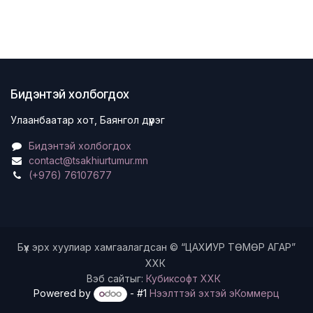
Бидэнтэй холбогдох
Улаанбаатар хот, Баянгол дүүрэг
Бидэнтэй холбогдох
contact@tsakhiurtumur.mn
(+976) 76107677
Бүх эрх хуулиар хамгаалагдсан © “ЦАХИУР ТӨМӨР АГАР”
ХХК
Вэб сайтыг:
Кубиксофт ХХК
Powered by
- #1
Нээлттэй эхтэй эКоммерц