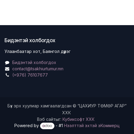
Бидэнтэй холбогдох
Улаанбаатар хот, Баянгол дүүрэг
Бидэнтэй холбогдох
contact@tsakhiurtumur.mn
(+976) 76107677
Бүх эрх хуулиар хамгаалагдсан © “ЦАХИУР ТӨМӨР АГАР”
ХХК
Вэб сайтыг:
Кубиксофт ХХК
Powered by
- #1
Нээлттэй эхтэй эКоммерц