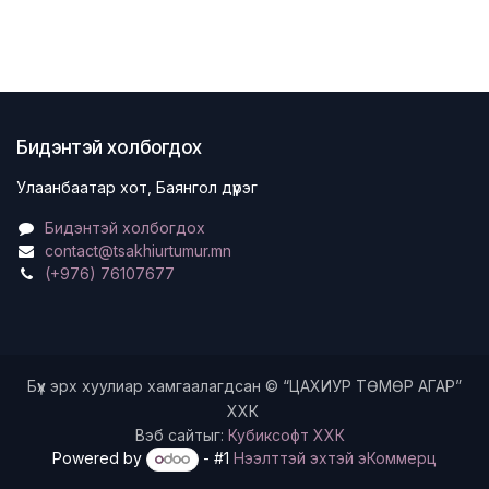
Бидэнтэй холбогдох
Улаанбаатар хот, Баянгол дүүрэг
Бидэнтэй холбогдох
contact@tsakhiurtumur.mn
(+976) 76107677
Бүх эрх хуулиар хамгаалагдсан © “ЦАХИУР ТӨМӨР АГАР”
ХХК
Вэб сайтыг:
Кубиксофт ХХК
Powered by
- #1
Нээлттэй эхтэй эКоммерц